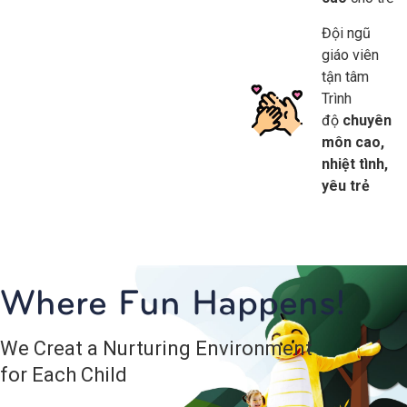
Đội ngũ
giáo viên
tận tâm
Trình
độ
chuyên
môn cao,
nhiệt tình,
yêu trẻ
Where Fun Happens!
We Creat a Nurturing Environment
for Each Child