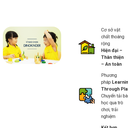
Cơ sở vật
chất thoáng
rộng
Hiện đại –
Thân thiện
– An toàn
Phương
pháp
Learni
Through Pla
Chuyển tải bà
học qua trò
chơi, trải
nghiệm
Xem thêm ->
Kết hợp