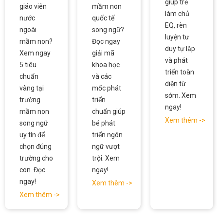
giúp trẻ
giáo viên
mầm non
làm chủ
nước
quốc tế
EQ, rèn
ngoài
song ngữ?
luyện tư
mầm non?
Đọc ngay
duy tự lập
Xem ngay
giải mã
và phát
5 tiêu
khoa học
triển toàn
chuẩn
và các
diện từ
vàng tại
mốc phát
sớm. Xem
trường
triển
ngay!
mầm non
chuẩn giúp
Xem thêm ->
song ngữ
bé phát
uy tín để
triển ngôn
chọn đúng
ngữ vượt
trường cho
trội. Xem
con. Đọc
ngay!
ngay!
Xem thêm ->
Xem thêm ->