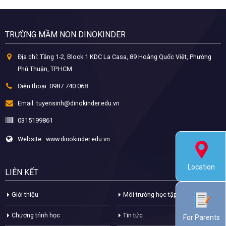
TRƯỜNG MẦM NON DINOKINDER
Địa chỉ:
Tầng 1-2, Block 1 KDC La Casa, 89 Hoàng Quốc Việt, Phường
Phú Thuận, TP.HCM
Điện thoại:
0987 740 068
Email:
tuyensinh@dinokinder.edu.vn
0315199861
Website : www.dinokinder.edu.vn
Location
LIÊN KẾT
Giới thiệu
Môi trường học tập
Chương trình học
Tin tức
For Parents