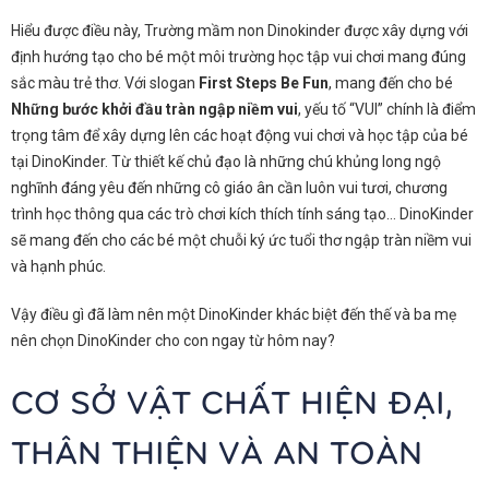
Hiểu được điều này, Trường mầm non Dinokinder được xây dựng với
định hướng tạo cho bé một môi trường học tập vui chơi mang đúng
sắc màu trẻ thơ. Với slogan
First Steps Be Fun
, mang đến cho bé
Những bước khởi đầu tràn ngập niềm vui
, yếu tố “VUI” chính là điểm
trọng tâm để xây dựng lên các hoạt động vui chơi và học tập của bé
tại DinoKinder. Từ thiết kế chủ đạo là những chú khủng long ngộ
nghĩnh đáng yêu đến những cô giáo ân cần luôn vui tươi, chương
trình học thông qua các trò chơi kích thích tính sáng tạo… DinoKinder
sẽ mang đến cho các bé một chuỗi ký ức tuổi thơ ngập tràn niềm vui
và hạnh phúc.
Vậy điều gì đã làm nên một DinoKinder khác biệt đến thế và ba mẹ
nên chọn DinoKinder cho con ngay từ hôm nay?
CƠ SỞ VẬT CHẤT HIỆN ĐẠI,
THÂN THIỆN VÀ AN TOÀN