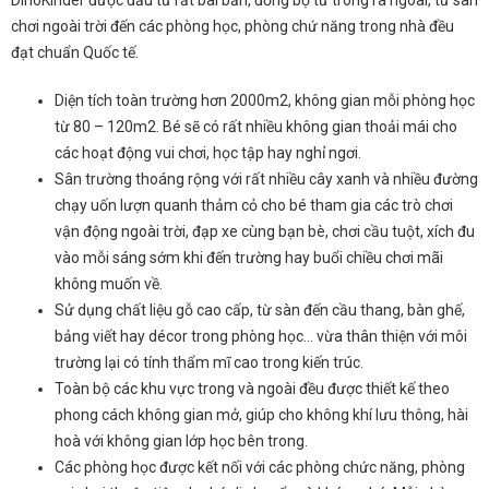
DinoKinder được đầu tư rất bài bản, đồng bộ từ trong ra ngoài, từ sân
chơi ngoài trời đến các phòng học, phòng chứ năng trong nhà đều
đạt chuẩn Quốc tế.
Diện tích toàn trường hơn 2000m2, không gian mỗi phòng học
từ 80 – 120m2. Bé sẽ có rất nhiều không gian thoải mái cho
các hoạt động vui chơi, học tập hay nghỉ ngơi.
Sân trường thoáng rộng với rất nhiều cây xanh và nhiều đường
chạy uốn lượn quanh thảm cỏ cho bé tham gia các trò chơi
vận động ngoài trời, đạp xe cùng bạn bè, chơi cầu tuột, xích đu
vào mỗi sáng sớm khi đến trường hay buổi chiều chơi mãi
không muốn về.
Sử dụng chất liệu gỗ cao cấp, từ sàn đến cầu thang, bàn ghế,
bảng viết hay décor trong phòng học… vừa thân thiện với môi
trường lại có tính thẩm mĩ cao trong kiến trúc.
Toàn bộ các khu vực trong và ngoài đều được thiết kế theo
phong cách không gian mở, giúp cho không khí lưu thông, hài
hoà với không gian lớp học bên trong.
Các phòng học được kết nối với các phòng chức năng, phòng