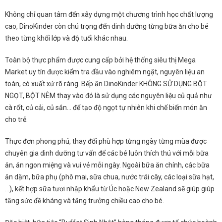
Không chỉ quan tâm đến xây dựng một chương trình học chất lượng
cao, DinoKinder còn chú trọng đến dinh dưỡng từng bữa ăn cho bé
theo từng khối lớp và độ tuổi khác nhau.
Toàn bộ thực phẩm được cung cấp bởi hệ thống siêu thị Mega
Market uy tín được kiểm tra đầu vào nghiêm ngặt, nguyên liệu an
toàn, có xuất xứ rõ ràng. Bếp ăn DinoKinder KHÔNG SỬ DỤNG BỘT
NGỌT, BỘT NÊM thay vào đó là sử dụng các nguyên liệu củ quả như
cà rốt, củ cải, củ sắn… để tạo độ ngọt tự nhiên khi chế biến món ăn
cho trẻ.
Thực đơn phong phú, thay đổi phù hợp từng ngày từng mùa được
chuyên gia dinh dưỡng tư vấn để các bé luôn thích thú với mỗi bữa
ăn, ăn ngon miệng và vui vẻ mỗi ngày. Ngoài bữa ăn chính, các bữa
ăn dặm, bữa phụ (phô mai, sữa chua, nước trái cây, các loại sữa hạt,
…), kết hợp sữa tươi nhập khẩu từ Úc hoặc New Zealand sẽ giúp giúp
tăng sức đề kháng và tăng trưởng chiều cao cho bé.