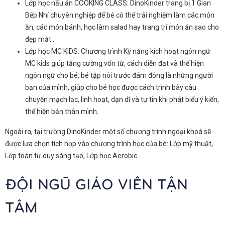
Lớp học nấu ăn COOKING CLASS: DinoKinder trang bị 1 Gian
Bếp Nhí chuyên nghiệp để bé có thể trải nghiệm làm các món
ăn, các món bánh, học làm salad hay trang trí món ăn sao cho
đẹp mắt…
Lớp học MC KIDS: Chương trình Kỹ năng kích hoạt ngôn ngữ
MC kids giúp tăng cường vốn từ, cách diễn đạt và thể hiện
ngôn ngữ cho bé, bé tập nói trước đám đông là những người
bạn của mình, giúp cho bé học được cách trình bày câu
chuyện mạch lạc, linh hoạt, dạn dĩ và tự tin khi phát biểu ý kiến,
thể hiện bản thân mình.
Ngoài ra, tại trường DinoKinder một số chương trình ngoại khoá sẽ
được lựa chọn tích hợp vào chương trình học của bé: Lớp mỹ thuật,
Lớp toán tư duy sáng tạo, Lớp học Aerobic…
ĐỘI NGŨ GIÁO VIÊN TẬN
TÂM