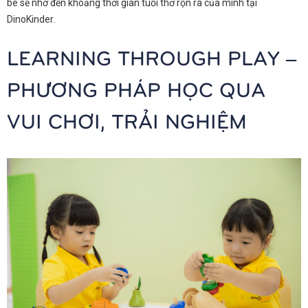
bé sẽ nhớ đến khoảng thời gian tuổi thơ rộn rã của mình tại
DinoKinder.
LEARNING THROUGH PLAY –
PHƯƠNG PHÁP HỌC QUA
VUI CHƠI, TRẢI NGHIỆM