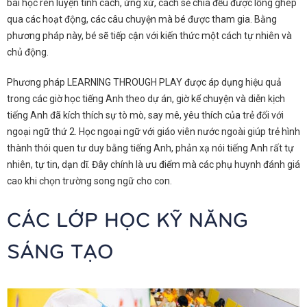
bài học rèn luyện tính cách, ứng xử, cách sẻ chia đều được lồng ghép
qua các hoạt động, các câu chuyện mà bé được tham gia. Bằng
phương pháp này, bé sẽ tiếp cận với kiến thức một cách tự nhiên và
chủ động.
Phương pháp LEARNING THROUGH PLAY được áp dụng hiệu quả
trong các giờ học tiếng Anh theo dự án, giờ kể chuyện và diễn kịch
tiếng Anh đã kích thích sự tò mò, say mê, yêu thích của trẻ đối với
ngoại ngữ thứ 2. Học ngoại ngữ với giáo viên nước ngoài giúp trẻ hình
thành thói quen tư duy bằng tiếng Anh, phản xạ nói tiếng Anh rất tự
nhiên, tự tin, dạn dĩ. Đây chính là ưu điểm mà các phụ huynh đánh giá
cao khi chọn trường song ngữ cho con.
CÁC LỚP HỌC KỸ NĂNG
SÁNG TẠO