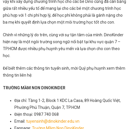
vậy khi xây dựng chương trình học cho các bé Dino cũng đã cân bằng
giữa rất nhiều yếu tố để mang lại cho các bé một chương trình học
phù hợp với 1 chi phí hợp lý, để học phí không phải là gánh nặng cho
ba mẹ khi quyết định lựa chọn một môi trường học tốt cho con.
Chính vì những lý do trên, cùng với sự tận tâm của mình. DinoKinder
hiện nay là một ngôi trường song ngữ nổi bật tại khu vực quận 7 –
TP.HCM được nhiều phụ huynh yêu mến và lựa chọn cho con theo
học.
Để biết thêm các thông tin tuyển sinh, mời Quý phụ huynh xem thêm
thông tin liên hệ:
TRƯỜNG MẦM NON DINOKINDER
Địa chỉ: Tầng 1-2, Block 1 KDC La Casa, 89 Hoàng Quốc Việt,
Phường Phú Thuận, Quận 7, TP.HCM
Điện thoại: 0987 740 068
Email:
tuyensinh@dinokinder.edu.vn
Fanpage:
Trường Mầm Non DinoKinder