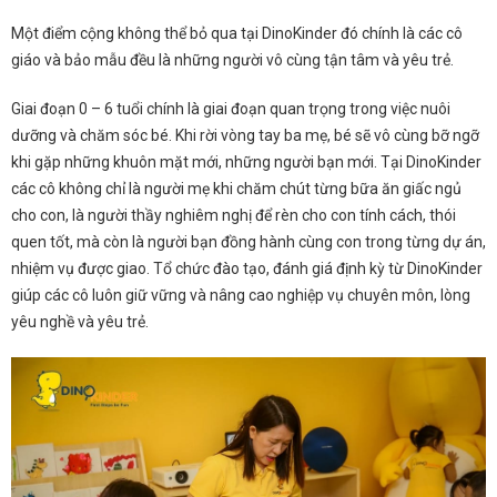
Một điểm cộng không thể bỏ qua tại DinoKinder đó chính là các cô
giáo và bảo mẫu đều là những người vô cùng tận tâm và yêu trẻ.
Giai đoạn 0 – 6 tuổi chính là giai đoạn quan trọng trong việc nuôi
dưỡng và chăm sóc bé. Khi rời vòng tay ba mẹ, bé sẽ vô cùng bỡ ngỡ
khi gặp những khuôn mặt mới, những người bạn mới. Tại DinoKinder
các cô không chỉ là người mẹ khi chăm chút từng bữa ăn giấc ngủ
cho con, là người thầy nghiêm nghị để rèn cho con tính cách, thói
quen tốt, mà còn là người bạn đồng hành cùng con trong từng dự án,
nhiệm vụ được giao. Tổ chức đào tạo, đánh giá định kỳ từ DinoKinder
giúp các cô luôn giữ vững và nâng cao nghiệp vụ chuyên môn, lòng
yêu nghề và yêu trẻ.