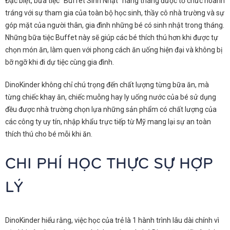
Đặc biệt, bữa tiệc “Buffet Sinh Nhật” hàng tháng được tổ chức hoành
tráng với sự tham gia của toàn bộ học sinh, thầy cô nhà trường và sự
góp mặt của người thân, gia đình những bé có sinh nhật trong tháng.
Những bữa tiệc Buffet này sẽ giúp các bé thích thú hơn khi được tự
chọn món ăn, làm quen với phong cách ăn uống hiện đại và không bị
bỡ ngỡ khi đi dự tiệc cùng gia đình.
DinoKinder không chỉ chú trọng đến chất lượng từng bữa ăn, mà
từng chiếc khay ăn, chiếc muỗng hay ly uống nước của bé sử dụng
đều được nhà trường chọn lựa những sản phẩm có chất lượng của
các công ty uy tín, nhập khẩu trực tiếp từ Mỹ mang lại sự an toàn
thích thú cho bé mỗi khi ăn.
CHI PHÍ HỌC THỰC SỰ HỢP
LÝ
DinoKinder hiểu rằng, việc học của trẻ là 1 hành trình lâu dài chính vì