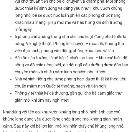
vui chơi thuận tiện cho bé di chuyển và khám phá. Mỗi phòng
được thiết kế sinh động và đáng yêu như 1 khu vườn khủng
long nhỏ, bé sẽ được học luân phiên các phòng chức năng
khác nhau mang lại sự mới mẻ và hào hứng khi đến trường
mỗi ngày.
5 phòng chức năng trong nhà cho các hoạt đông phát triển kĩ
năng: Vẽ nghệ thuật, Phòng kể chuyện – múa rối, Phòng thư
viện đọc sách, phòng vận động, phòng khoa học và lắp .
Bếp ăn của trường là hệ bếp 1 chiều an toàn – khu chế biến đồ
sống và đồ chín riêng biệt, do đội ngũ cấp dưỡng được đào tạo
chuyên môn và nhiều năm kinh nghiệm phụ trách.
Nhà vệ sinh riêng cho từng phòng học, được thiết kế theo tiêu
chuẩn mầm non Quốc tế thoáng, sạch và tiện nghi.
Phòng y tế thiết kế dễ thương, gần gũi cho bé cảm giác thư
giãn mỗi khi ốm hay nghỉ mệt.
Như đúng với tên gọi khu vườn khủng long nhỏ, hình ảnh các chú
khủng long đáng yêu được lồng ghép trong mọi không gian, hoàn
cảnh. Sau này khi bé lớn lên, mỗi khi nhìn thấy chú khủng long nhỏ,