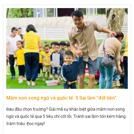
Mầm non song ngữ và quốc tế: 5 Sai lầm “đốt tiền”
Đau đầu chọn trường? Giải mã sự khác biệt giữa mầm non song
ngữ và quốc tế qua 5 tiêu chí cốt lõi. Tránh sai lầm tốn kém hàng
trăm triệu. Đọc ngay!