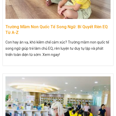
Trường Mầm Non Quốc Tế Song Ngữ: Bí Quyết Rèn EQ
Từ A-Z
Con hay ăn vạ, khó kiềm chế cảm xúc? Trường mầm non quốc tế
song ngữ giúp trẻ làm chủ EQ, rèn luyện tư duy tự lập và phát
triển toàn diện từ sớm. Xem ngay!