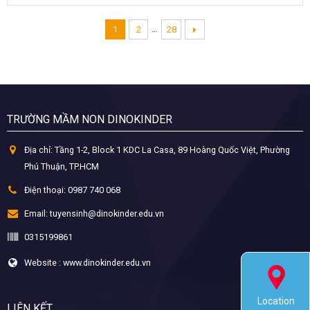
…
1
2
28
TRƯỜNG MẦM NON DINOKINDER
Địa chỉ:
Tầng 1-2, Block 1 KDC La Casa, 89 Hoàng Quốc Việt, Phường
Phú Thuận, TP.HCM
Điện thoại:
0987 740 068
Email:
tuyensinh@dinokinder.edu.vn
0315199861
Website : www.dinokinder.edu.vn
Location
LIÊN KẾT