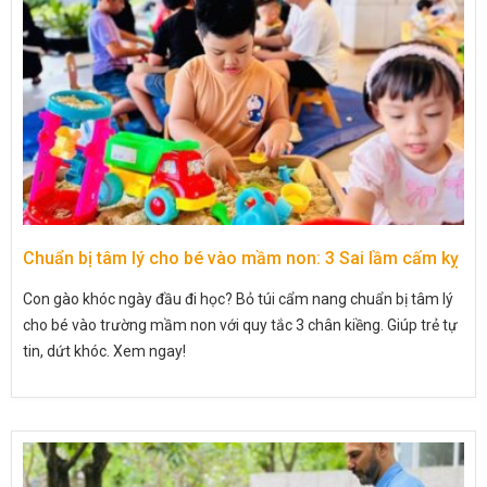
Chuẩn bị tâm lý cho bé vào mầm non: 3 Sai lầm cấm kỵ
Con gào khóc ngày đầu đi học? Bỏ túi cẩm nang chuẩn bị tâm lý
cho bé vào trường mầm non với quy tắc 3 chân kiềng. Giúp trẻ tự
tin, dứt khóc. Xem ngay!