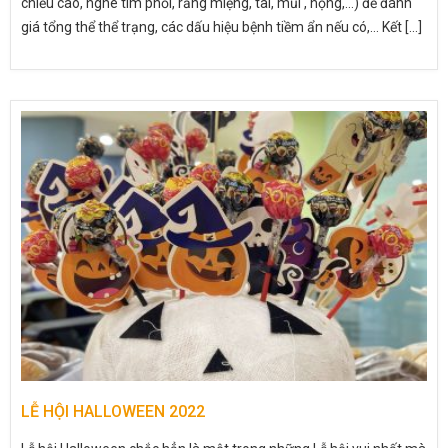
chiều cao, nghe tim phổi, răng miệng, tai, mũi , họng,…) để đánh
giá tổng thể thể trạng, các dấu hiệu bệnh tiềm ẩn nếu có,… Kết [...]
LỄ HỘI HALLOWEEN 2022