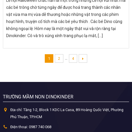
Lễ hội Halloween chắc hẳn là một trong những Lễ hội vui nhất mà
các bé trông chờ từng ngày để được hoá trang thành các nhân
vật vừa ma mị vừa dễ thương hoặc những vật trong các phim
hoạt hình, truyện cổ tích mà các bé yêu thích . Các bé Dino cũng
không ngoại lệ. Hôm nay là một ngày thật vui và rộn ràng tại
Dinokinder. Cô và trò xúng xính trang phục lạ mắt, [...]
…
1
2
4
TRƯỜNG MẦM NON DINOKINDER
Địa chỉ:
Tầng 1-2, Block 1 KDC La Casa, 89 Hoàng Quốc Việt, Phường
Phú Thuận, TP.HCM
Điện thoại:
0987 740 068