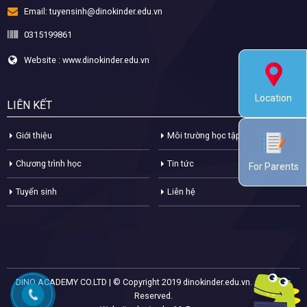
Email:
tuyensinh@dinokinder.edu.vn
0315199861
Website : www.dinokinder.edu.vn
Location
LIÊN KẾT
Giới thiệu
Môi trường học tập
Chương trình học
Tin tức
For Parents
Tuyển sinh
Liên hệ
DINO ACADEMY CO.LTD | © Copyright 2019 dinokinder.edu.vn. All Rights
Reserved.