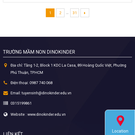
…
1
2
31
TRƯỜNG MẦM NON DINOKINDER
Địa chỉ:
Tầng 1-2, Block 1 KDC La Casa, 89 Hoàng Quốc Việt, Phường
Phú Thuận, TP.HCM
Điện thoại:
0987 740 068
Email:
tuyensinh@dinokinder.edu.vn
0315199861
Website : www.dinokinder.edu.vn
Location
LIÊN KẾT