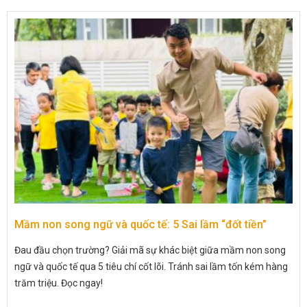
Mầm non song ngữ và quốc tế: 5 Sai lầm “đốt tiền”
Đau đầu chọn trường? Giải mã sự khác biệt giữa mầm non song
ngữ và quốc tế qua 5 tiêu chí cốt lõi. Tránh sai lầm tốn kém hàng
trăm triệu. Đọc ngay!