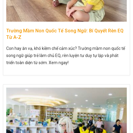
Trường Mầm Non Quốc Tế Song Ngữ: Bí Quyết Rèn EQ
Từ A-Z
Con hay ăn vạ, khó kiềm chế cảm xúc? Trường mầm non quốc tế
song ngữ giúp trẻ làm chủ EQ, rèn luyện tư duy tự lập và phát
triển toàn diện từ sớm. Xem ngay!