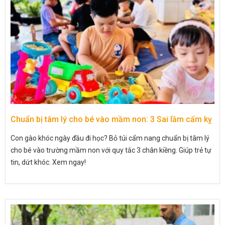
Chuẩn bị tâm lý cho bé vào mầm non: 3 Sai lầm cấm kỵ
Con gào khóc ngày đầu đi học? Bỏ túi cẩm nang chuẩn bị tâm lý
cho bé vào trường mầm non với quy tắc 3 chân kiềng. Giúp trẻ tự
tin, dứt khóc. Xem ngay!