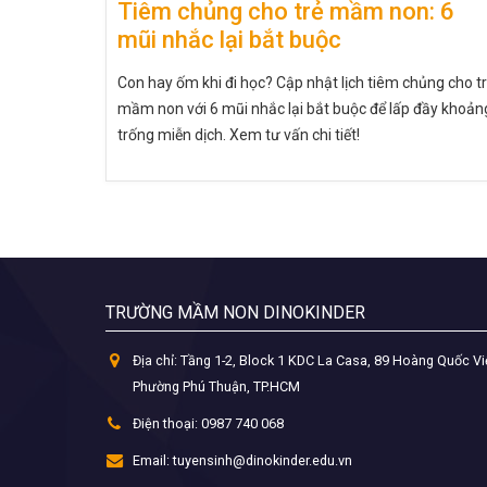
Tiêm chủng cho trẻ mầm non: 6
mũi nhắc lại bắt buộc
Con hay ốm khi đi học? Cập nhật lịch tiêm chủng cho t
mầm non với 6 mũi nhắc lại bắt buộc để lấp đầy khoản
trống miễn dịch. Xem tư vấn chi tiết!
TRƯỜNG MẦM NON DINOKINDER
Địa chỉ:
Tầng 1-2, Block 1 KDC La Casa, 89 Hoàng Quốc Vi
Phường Phú Thuận, TP.HCM
Điện thoại:
0987 740 068
Email:
tuyensinh@dinokinder.edu.vn