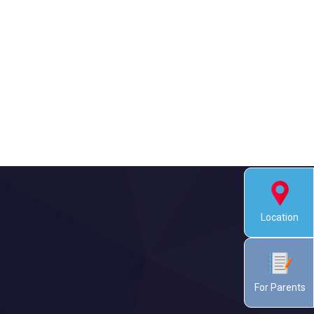
Location
For Parents