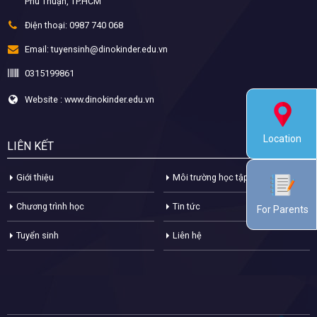
Phú Thuận, TP.HCM
Điện thoại:
0987 740 068
Email:
tuyensinh@dinokinder.edu.vn
0315199861
Website : www.dinokinder.edu.vn
Location
LIÊN KẾT
Giới thiệu
Môi trường học tập
Chương trình học
Tin tức
For Parents
Tuyển sinh
Liên hệ