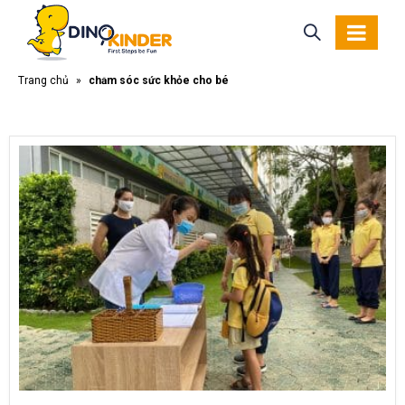
Trang chủ
»
chăm sóc sức khỏe cho bé