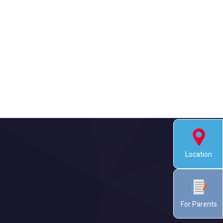
Location
For Parents