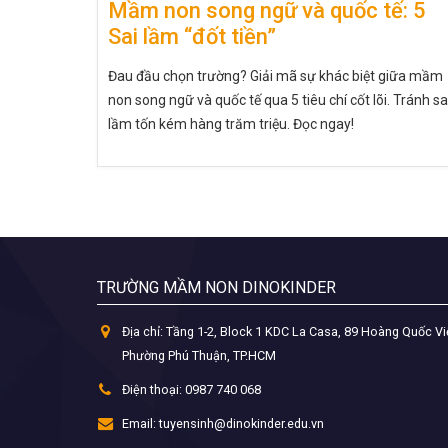
Mầm non song ngữ và quốc tế: 5
Sai lầm “đốt tiền”
Đau đầu chọn trường? Giải mã sự khác biệt giữa mầm
non song ngữ và quốc tế qua 5 tiêu chí cốt lõi. Tránh sa
lầm tốn kém hàng trăm triệu. Đọc ngay!
TRƯỜNG MẦM NON DINOKINDER
Địa chỉ:
Tầng 1-2, Block 1 KDC La Casa, 89 Hoàng Quốc Vi
Phường Phú Thuận, TP.HCM
Điện thoại:
0987 740 068
Email:
tuyensinh@dinokinder.edu.vn