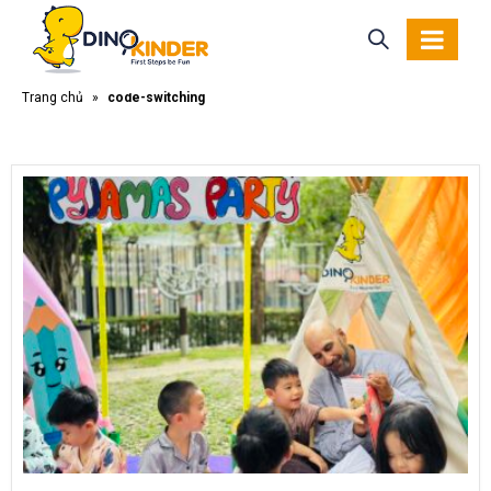
Trang chủ
»
code-switching