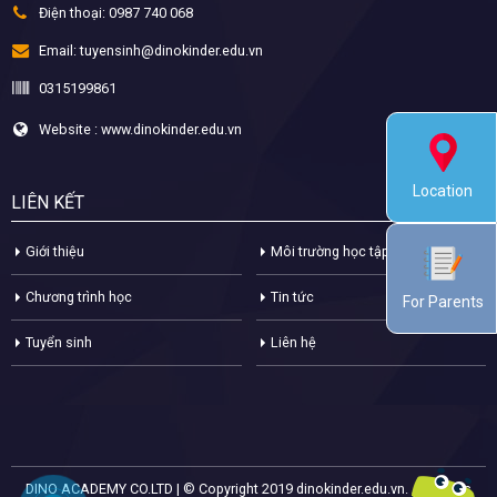
Điện thoại:
0987 740 068
Email:
tuyensinh@dinokinder.edu.vn
0315199861
Website : www.dinokinder.edu.vn
Location
LIÊN KẾT
Giới thiệu
Môi trường học tập
Chương trình học
Tin tức
For Parents
Tuyển sinh
Liên hệ
DINO ACADEMY CO.LTD | © Copyright 2019 dinokinder.edu.vn. All Rights