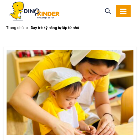
Trang chủ
»
Dạy trẻ kỹ năng tự lập từ nhỏ