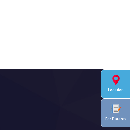
Location
For Parents