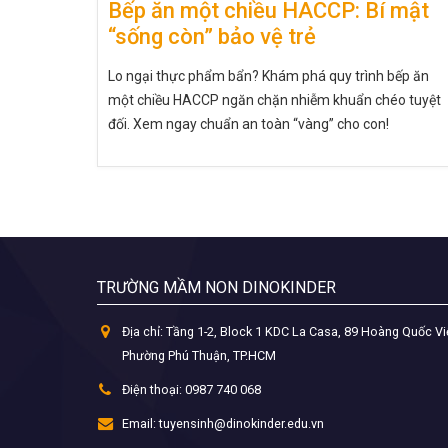
Bếp ăn một chiều HACCP: Bí mật
“sống còn” bảo vệ trẻ
Lo ngại thực phẩm bẩn? Khám phá quy trình bếp ăn
một chiều HACCP ngăn chặn nhiễm khuẩn chéo tuyệt
đối. Xem ngay chuẩn an toàn “vàng” cho con!
TRƯỜNG MẦM NON DINOKINDER
Địa chỉ:
Tầng 1-2, Block 1 KDC La Casa, 89 Hoàng Quốc Vi
Phường Phú Thuận, TP.HCM
Điện thoại:
0987 740 068
Email:
tuyensinh@dinokinder.edu.vn