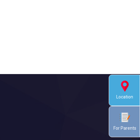
Location
For Parents