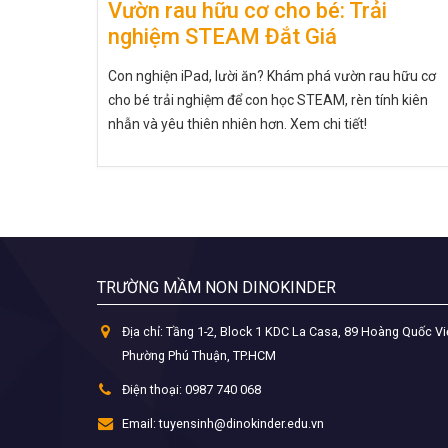
Vườn rau hữu cơ cho bé: Trải
nghiệm STEAM Đắt Giá
Con nghiện iPad, lười ăn? Khám phá vườn rau hữu cơ
cho bé trải nghiệm để con học STEAM, rèn tính kiên
nhẫn và yêu thiên nhiên hơn. Xem chi tiết!
TRƯỜNG MẦM NON DINOKINDER
Địa chỉ:
Tầng 1-2, Block 1 KDC La Casa, 89 Hoàng Quốc Vi
Phường Phú Thuận, TP.HCM
Điện thoại:
0987 740 068
Email:
tuyensinh@dinokinder.edu.vn