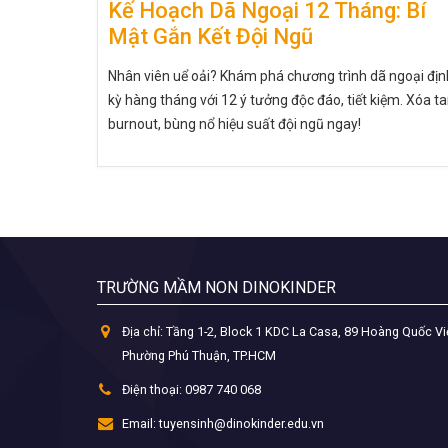
Kế Hoạch Dã Ngoại 12 Tháng: Bí
Mật Gắn Kết Đội Ngũ
Nhân viên uể oải? Khám phá chương trình dã ngoại địn
kỳ hàng tháng với 12 ý tưởng độc đáo, tiết kiệm. Xóa t
burnout, bùng nổ hiệu suất đội ngũ ngay!
TRƯỜNG MẦM NON DINOKINDER
Địa chỉ:
Tầng 1-2, Block 1 KDC La Casa, 89 Hoàng Quốc Vi
Phường Phú Thuận, TP.HCM
Điện thoại:
0987 740 068
Email:
tuyensinh@dinokinder.edu.vn