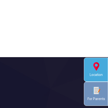
Location
For Parents