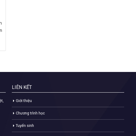
h
an
LIÊN KẾT
ệt,
Giới thiệu
Chương trình học
Tuyển sinh