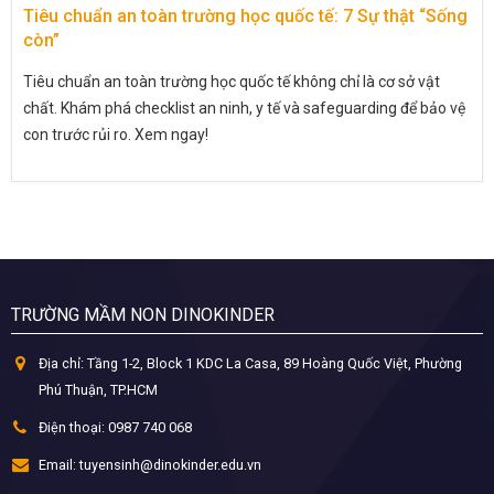
Tiêu chuẩn an toàn trường học quốc tế: 7 Sự thật “Sống
còn”
Tiêu chuẩn an toàn trường học quốc tế không chỉ là cơ sở vật
chất. Khám phá checklist an ninh, y tế và safeguarding để bảo vệ
con trước rủi ro. Xem ngay!
TRƯỜNG MẦM NON DINOKINDER
Địa chỉ:
Tầng 1-2, Block 1 KDC La Casa, 89 Hoàng Quốc Việt, Phường
Phú Thuận, TP.HCM
Điện thoại:
0987 740 068
Email:
tuyensinh@dinokinder.edu.vn