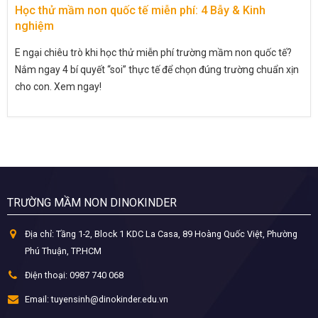
Học thử mầm non quốc tế miễn phí: 4 Bẫy & Kinh
nghiệm
E ngại chiêu trò khi học thử miễn phí trường mầm non quốc tế?
Nắm ngay 4 bí quyết “soi” thực tế để chọn đúng trường chuẩn xịn
cho con. Xem ngay!
TRƯỜNG MẦM NON DINOKINDER
Địa chỉ:
Tầng 1-2, Block 1 KDC La Casa, 89 Hoàng Quốc Việt, Phường
Phú Thuận, TP.HCM
Điện thoại:
0987 740 068
Email:
tuyensinh@dinokinder.edu.vn