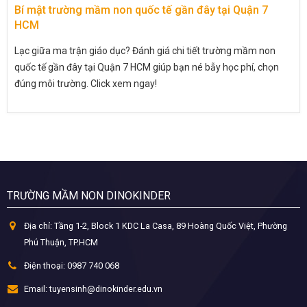
Bí mật trường mầm non quốc tế gần đây tại Quận 7
HCM
Lạc giữa ma trận giáo dục? Đánh giá chi tiết trường mầm non
quốc tế gần đây tại Quận 7 HCM giúp bạn né bẫy học phí, chọn
đúng môi trường. Click xem ngay!
TRƯỜNG MẦM NON DINOKINDER
Địa chỉ:
Tầng 1-2, Block 1 KDC La Casa, 89 Hoàng Quốc Việt, Phường
Phú Thuận, TP.HCM
Điện thoại:
0987 740 068
Email:
tuyensinh@dinokinder.edu.vn