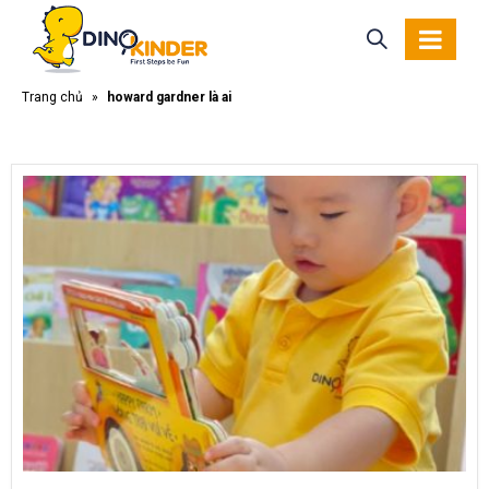
Trang chủ
»
howard gardner là ai