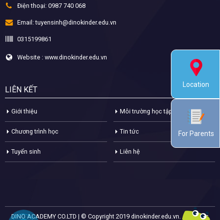
Điện thoại:
0987 740 068
Email:
tuyensinh@dinokinder.edu.vn
0315199861
Website : www.dinokinder.edu.vn
Location
LIÊN KẾT
Giới thiệu
Môi trường học tập
Chương trình học
Tin tức
For Parents
Tuyển sinh
Liên hệ
DINO ACADEMY CO.LTD | © Copyright 2019 dinokinder.edu.vn. All Rights