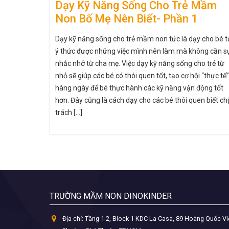
Dạy Kỹ Năng Sống Cho Trẻ Mầm
Non Bố Mẹ Nên Biết- Phần 1
Dạy kỹ năng sống cho trẻ mầm non tức là dạy cho bé t
ý thức được những việc mình nên làm mà không cần s
nhắc nhở từ cha mẹ. Việc dạy kỹ năng sống cho trẻ từ
nhỏ sẽ giúp các bé có thói quen tốt, tạo cơ hội “thực tế”
hàng ngày để bé thực hành các kỹ năng vận động tốt
hơn. Đây cũng là cách dạy cho các bé thói quen biết ch
trách [...]
TRƯỜNG MẦM NON DINOKINDER
Địa chỉ:
Tầng 1-2, Block 1 KDC La Casa, 89 Hoàng Quốc Vi