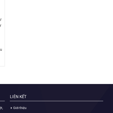
ự
ự
ịu
LIÊN KẾT
ệt,
Giới thiệu