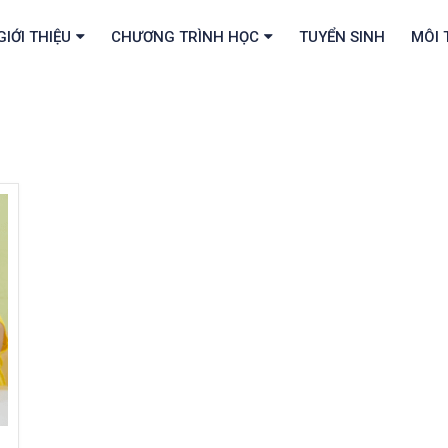
GIỚI THIỆU
CHƯƠNG TRÌNH HỌC
TUYỂN SINH
MÔI 