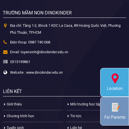
TRƯỜNG MẦM NON DINOKINDER
Địa chỉ:
Tầng 1-2, Block 1 KDC La Casa, 89 Hoàng Quốc Việt, Phường
Phú Thuận, TP.HCM
Điện thoại:
0987 740 068
Email:
tuyensinh@dinokinder.edu.vn
0315199861
Website : www.dinokinder.edu.vn
Location
LIÊN KẾT
Giới thiệu
Môi trường học tập
Chương trình học
Tin tức
For Parents
Tuyển sinh
Liên hệ