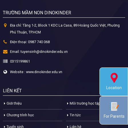
TRƯỜNG MẦM NON DINOKINDER
Địa chỉ:
Tầng 1-2, Block 1 KDC La Casa, 89 Hoàng Quốc Việt, Phường
Phú Thuận, TP.HCM
Điện thoại:
0987 740 068
Email:
tuyensinh@dinokinder.edu.vn
0315199861
Website : www.dinokinder.edu.vn
Location
LIÊN KẾT
Giới thiệu
Môi trường học tập
Chương trình học
Tin tức
For Parents
Tuyển sinh
Liên hệ