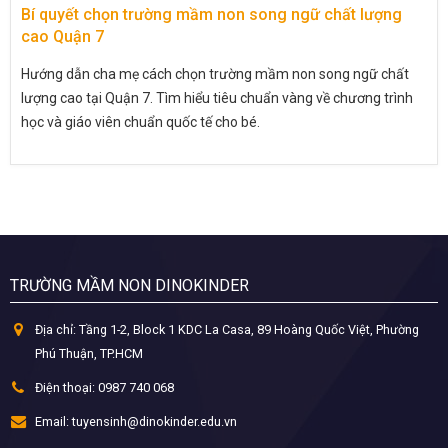
Bí quyết chọn trường mầm non song ngữ chất lượng
cao Quận 7
Hướng dẫn cha mẹ cách chọn trường mầm non song ngữ chất
lượng cao tại Quận 7. Tìm hiểu tiêu chuẩn vàng về chương trình
học và giáo viên chuẩn quốc tế cho bé.
TRƯỜNG MẦM NON DINOKINDER
Địa chỉ:
Tầng 1-2, Block 1 KDC La Casa, 89 Hoàng Quốc Việt, Phường
Phú Thuận, TP.HCM
Điện thoại:
0987 740 068
Email:
tuyensinh@dinokinder.edu.vn