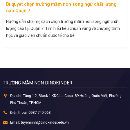
Bí quyết chọn trường mầm non song ngữ chất lượng
cao Quận 7
Hướng dẫn cha mẹ cách chọn trường mầm non song ngữ chất
lượng cao tại Quận 7. Tìm hiểu tiêu chuẩn vàng về chương trình
học và giáo viên chuẩn quốc tế cho bé.
TRƯỜNG MẦM NON DINOKINDER
Địa chỉ:
Tầng 1-2, Block 1 KDC La Casa, 89 Hoàng Quốc Việt, Phường
Phú Thuận, TP.HCM
Điện thoại:
0987 740 068
Email:
tuyensinh@dinokinder.edu.vn