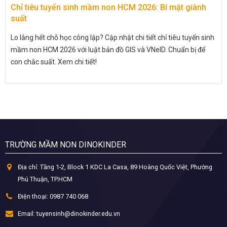
Chỉ tiêu tuyển sinh mầm non HCM 2026: Bí mật giành
suất
Lo lắng hết chỗ học công lập? Cập nhật chi tiết chỉ tiêu tuyển sinh
mầm non HCM 2026 với luật bản đồ GIS và VNeID. Chuẩn bị để
con chắc suất. Xem chi tiết!
TRƯỜNG MẦM NON DINOKINDER
Địa chỉ:
Tầng 1-2, Block 1 KDC La Casa, 89 Hoàng Quốc Việt, Phường
Phú Thuận, TP.HCM
Điện thoại:
0987 740 068
Email:
tuyensinh@dinokinder.edu.vn