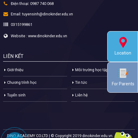
Điện thoại:
0987 740 068
Email:
tuyensinh@dinokinder.edu.vn
0315199861
Website : www.dinokinder.edu.vn
Location
LIÊN KẾT
Giới thiệu
Môi trường học tập
Chương trình học
Tin tức
For Parents
Tuyển sinh
Liên hệ
DINO ACADEMY CO.LTD | © Copyright 2019 dinokinder.edu.vn. All Rights