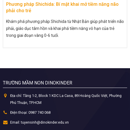
Phương pháp Shichida: Bí mật khai mở tiềm năng não
phải cho trẻ
Khám phá phương pháp Shichida từ Nhật Bản giúp phát triển não
phải, giáo dục tâm hồn và khai phá tiềm năng vô hạn của trẻ
trong giai đoạn vàng 0-6 tuổi.
TRƯỜNG MẦM NON DINOKINDER
Địa chỉ:
Tầng 1-2, Block 1 KDC La Casa, 89 Hoàng Quốc Việt, Phường
Phú Thuận, TP.HCM
Điện thoại:
0987 740 068
Email:
tuyensinh@dinokinder.edu.vn