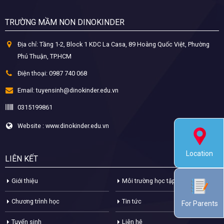
TRƯỜNG MẦM NON DINOKINDER
Địa chỉ:
Tầng 1-2, Block 1 KDC La Casa, 89 Hoàng Quốc Việt, Phường
Phú Thuận, TP.HCM
Điện thoại:
0987 740 068
Email:
tuyensinh@dinokinder.edu.vn
0315199861
Website : www.dinokinder.edu.vn
Location
LIÊN KẾT
Giới thiệu
Môi trường học tập
Chương trình học
Tin tức
For Parents
Tuyển sinh
Liên hệ