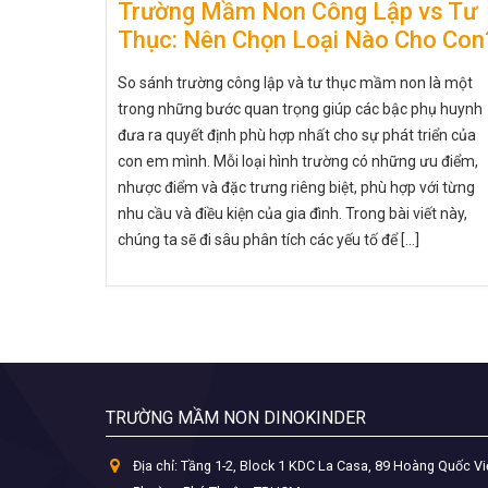
Trường Mầm Non Công Lập vs Tư
Thục: Nên Chọn Loại Nào Cho Con
So sánh trường công lập và tư thục mầm non là một
trong những bước quan trọng giúp các bậc phụ huynh
đưa ra quyết định phù hợp nhất cho sự phát triển của
con em mình. Mỗi loại hình trường có những ưu điểm,
nhược điểm và đặc trưng riêng biệt, phù hợp với từng
nhu cầu và điều kiện của gia đình. Trong bài viết này,
chúng ta sẽ đi sâu phân tích các yếu tố để [...]
TRƯỜNG MẦM NON DINOKINDER
Địa chỉ:
Tầng 1-2, Block 1 KDC La Casa, 89 Hoàng Quốc Vi