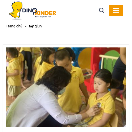
Trang chủ
»
tẩy giun