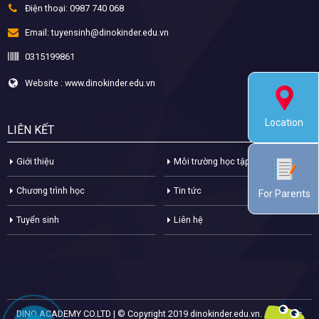
Điện thoại:
0987 740 068
Email:
tuyensinh@dinokinder.edu.vn
0315199861
Website : www.dinokinder.edu.vn
Location
LIÊN KẾT
Giới thiệu
Môi trường học tập
Chương trình học
Tin tức
For Parents
Tuyển sinh
Liên hệ
DINO ACADEMY CO.LTD | © Copyright 2019 dinokinder.edu.vn. All Rights