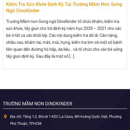
Kiểm Tra Sức Khỏe Định Kỳ Tại Trường Mầm Non Song
Ngữ DinoKinder
Trường Mầm non Song ngữ DinoKinder tổ chức khám, kiểm tra
sức khỏe, tẩy giun cho trẻ định kỳ năm học 2020 – 2021 cho các
bé ở tất cả các khối lớp. Các nội dung kiểm tra đó là: Cân nặng,
chiều cao, khám tai, mắt, mũi, họng, kiểm tra tim và một số bệnh
liên quan đến đường hô hấp, da liễu… và tổ chức cho các bé uống
tẩy giun định kỳ. Sau đây là một số [...]
TRƯỜNG MẦM NON DINOKINDER
Địa chỉ:
Tầng 1-2, Block 1 KDC La Casa, 89 Hoàng Quốc Việt, Phường
Phú Thuận, TP.HCM