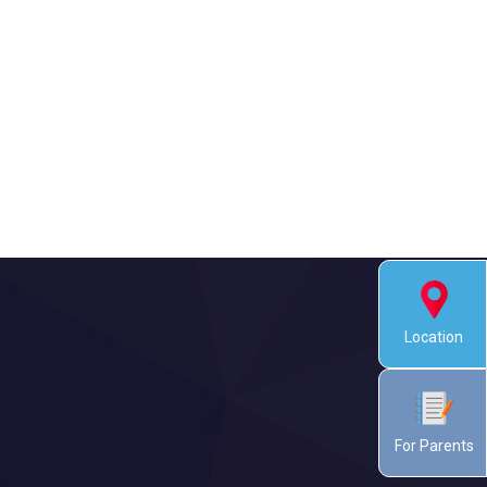
Location
For Parents