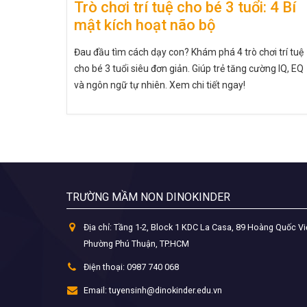
Trò chơi trí tuệ cho bé 3 tuổi: 4 Bí
mật kích hoạt não bộ
Đau đầu tìm cách dạy con? Khám phá 4 trò chơi trí tuệ
cho bé 3 tuổi siêu đơn giản. Giúp trẻ tăng cường IQ, EQ
và ngôn ngữ tự nhiên. Xem chi tiết ngay!
TRƯỜNG MẦM NON DINOKINDER
Địa chỉ:
Tầng 1-2, Block 1 KDC La Casa, 89 Hoàng Quốc Vi
Phường Phú Thuận, TP.HCM
Điện thoại:
0987 740 068
Email:
tuyensinh@dinokinder.edu.vn