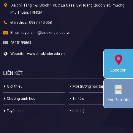
Địa chỉ:
Tầng 1-2, Block 1 KDC La Casa, 89 Hoàng Quốc Việt, Phường
Phú Thuận, TP.HCM
Điện thoại:
0987 740 068
Email:
tuyensinh@dinokinder.edu.vn
0315199861
Website : www.dinokinder.edu.vn
Location
LIÊN KẾT
Giới thiệu
Môi trường học tập
Chương trình học
Tin tức
For Parents
Tuyển sinh
Liên hệ