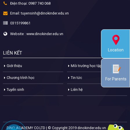
Điện thoại:
0987 740 068
Email:
tuyensinh@dinokinder.edu.vn
0315199861
Website : www.dinokinder.edu.vn
Location
LIÊN KẾT
Giới thiệu
Môi trường học tập
Chương trình học
Tin tức
For Parents
Tuyển sinh
Liên hệ
DINO ACADEMY CO.LTD | © Copyright 2019 dinokinder.edu.vn. All Rights