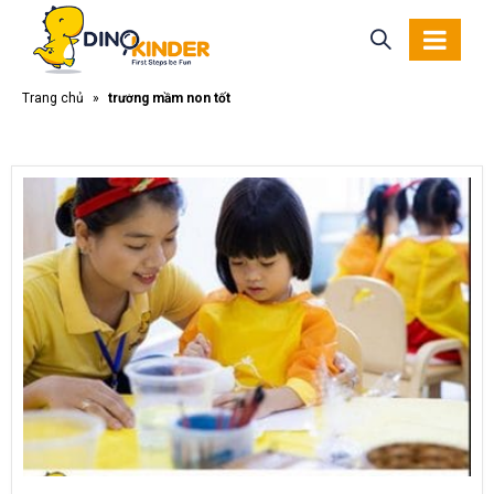
Trang chủ
»
trường mầm non tốt