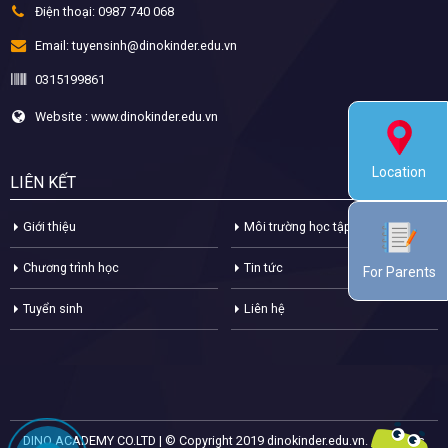
Điện thoại:
0987 740 068
Email:
tuyensinh@dinokinder.edu.vn
0315199861
Website : www.dinokinder.edu.vn
Location
LIÊN KẾT
Giới thiệu
Môi trường học tập
Chương trình học
Tin tức
For Parents
Tuyển sinh
Liên hệ
DINO ACADEMY CO.LTD | © Copyright 2019 dinokinder.edu.vn. All Rights