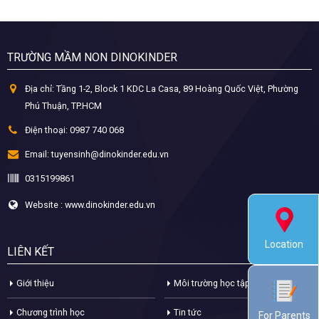
TRƯỜNG MẦM NON DINOKINDER
Địa chỉ:
Tầng 1-2, Block 1 KDC La Casa, 89 Hoàng Quốc Việt, Phường
Phú Thuận, TP.HCM
Điện thoại:
0987 740 068
Email:
tuyensinh@dinokinder.edu.vn
0315199861
Website : www.dinokinder.edu.vn
Location
LIÊN KẾT
Giới thiệu
Môi trường học tập
Chương trình học
Tin tức
For Parents