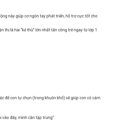
ộng này giúp cơ ngón tay phát triển, hỗ trợ cực tốt cho
hị là hai “kẻ thù” lớn nhất tấn công trẻ ngay từ lớp 1
ệc để con tự chọn (trong khuôn khổ) sẽ giúp con có cảm
ồi vào đây, mình cần tập trung”.