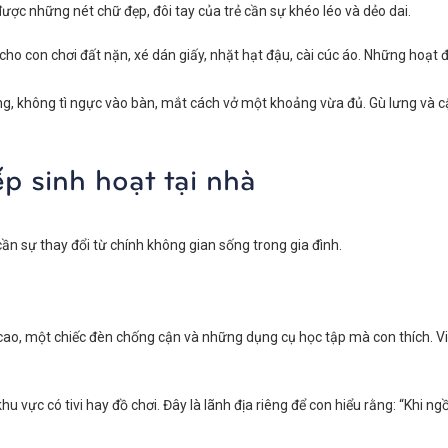
 được những nét chữ đẹp, đôi tay của trẻ cần sự khéo léo và dẻo dai.
ho con chơi đất nặn, xé dán giấy, nhặt hạt đậu, cài cúc áo. Những hoạt đ
, không tì ngực vào bàn, mắt cách vở một khoảng vừa đủ. Gù lưng và cận t
p sinh hoạt tại nhà
cần sự thay đổi từ chính không gian sống trong gia đình.
cao, một chiếc đèn chống cận và những dụng cụ học tập mà con thích. Vi
u vực có tivi hay đồ chơi. Đây là lãnh địa riêng để con hiểu rằng: “Khi ng