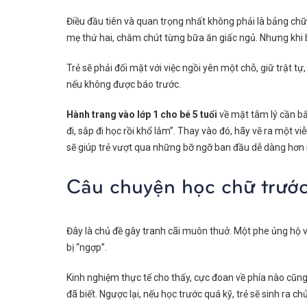
Điều đầu tiên và quan trọng nhất không phải là bảng chữ 
mẹ thứ hai, chăm chút từng bữa ăn giấc ngủ. Nhưng khi b
Trẻ sẽ phải đối mặt với việc ngồi yên một chỗ, giữ trật t
nếu không được báo trước.
Hành trang vào lớp 1 cho bé 5 tuổi
về mặt tâm lý cần bắ
đi, sắp đi học rồi khổ lắm”. Thay vào đó, hãy vẽ ra một v
sẽ giúp trẻ vượt qua những bỡ ngỡ ban đầu dễ dàng hơn n
Câu chuyện học chữ trướ
Đây là chủ đề gây tranh cãi muôn thuở. Một phe ủng hộ việ
bị “ngợp”.
Kinh nghiệm thực tế cho thấy, cực đoan về phía nào cũng 
đã biết. Ngược lại, nếu học trước quá kỹ, trẻ sẽ sinh ra 