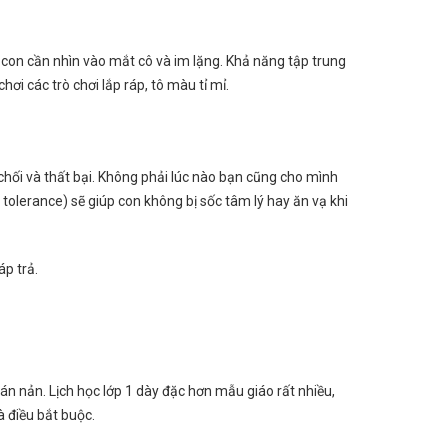
, con cần nhìn vào mắt cô và im lặng. Khả năng tập trung
i các trò chơi lắp ráp, tô màu tỉ mỉ.
chối và thất bại. Không phải lúc nào bạn cũng cho mình
 tolerance) sẽ giúp con không bị sốc tâm lý hay ăn vạ khi
áp trả.
án nản. Lịch học lớp 1 dày đặc hơn mẫu giáo rất nhiều,
à điều bắt buộc.