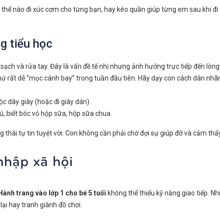
g thể nào đi xúc cơm cho từng bạn, hay kéo quần giúp từng em sau khi đi 
g tiểu học
m sạch và rửa tay. Đây là vấn đề tế nhị nhưng ảnh hưởng trực tiếp đến lòng
thứ rất dễ “mọc cánh bay” trong tuần đầu tiên. Hãy dạy con cách dán nhãn
ộc dây giày (hoặc đi giày dán).
, biết bóc vỏ hộp sữa, hộp sữa chua.
g thái tự tin tuyệt vời. Con không cần phải chờ đợi sự giúp đỡ và cảm 
nhập xã hội
Hành trang vào lớp 1 cho bé 5 tuổi
không thể thiếu kỹ năng giao tiếp. Nh
lại hay tranh giành đồ chơi.