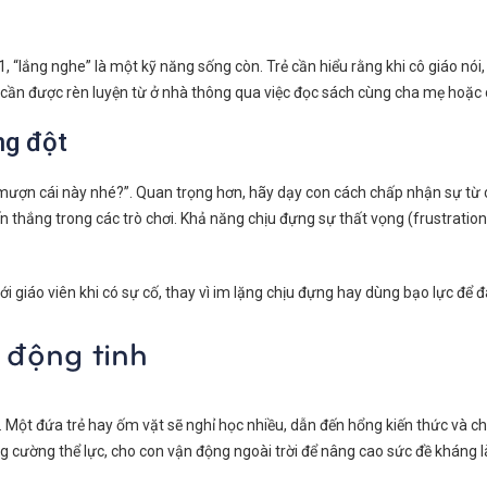
1, “lắng nghe” là một kỹ năng sống còn. Trẻ cần hiểu rằng khi cô giáo nói
 cần được rèn luyện từ ở nhà thông qua việc đọc sách cùng cha mẹ hoặc chơ
ng đột
 mượn cái này nhé?”. Quan trọng hơn, hãy dạy con cách chấp nhận sự từ 
n thắng trong các trò chơi. Khả năng chịu đựng sự thất vọng (frustration
i giáo viên khi có sự cố, thay vì im lặng chịu đựng hay dùng bạo lực để đ
 động tinh
 Một đứa trẻ hay ốm vặt sẽ nghỉ học nhiều, dẫn đến hổng kiến thức và ch
g cường thể lực, cho con vận động ngoài trời để nâng cao sức đề kháng l