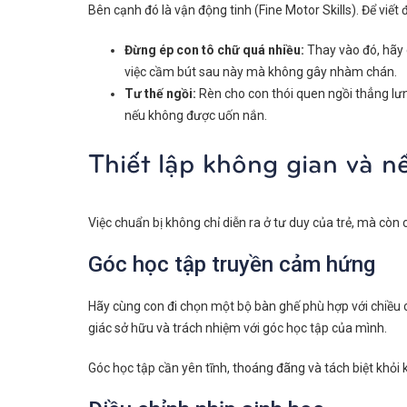
Bên cạnh đó là vận động tinh (Fine Motor Skills). Để viết
Đừng ép con tô chữ quá nhiều:
Thay vào đó, hãy c
việc cầm bút sau này mà không gây nhàm chán.
Tư thế ngồi:
Rèn cho con thói quen ngồi thẳng lưng
nếu không được uốn nắn.
Thiết lập không gian và nế
Việc chuẩn bị không chỉ diễn ra ở tư duy của trẻ, mà còn 
Góc học tập truyền cảm hứng
Hãy cùng con đi chọn một bộ bàn ghế phù hợp với chiều 
giác sở hữu và trách nhiệm với góc học tập của mình.
Góc học tập cần yên tĩnh, thoáng đãng và tách biệt khỏi kh