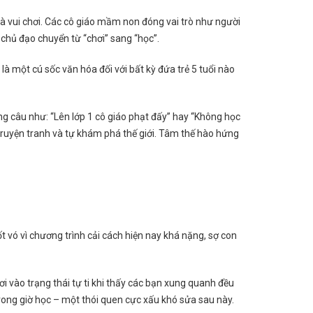
 là vui chơi. Các cô giáo mầm non đóng vai trò như người
chủ đạo chuyển từ “chơi” sang “học”.
 là một cú sốc văn hóa đối với bất kỳ đứa trẻ 5 tuổi nào
 câu như: “Lên lớp 1 cô giáo phạt đấy” hay “Không học
c truyện tranh và tự khám phá thế giới. Tâm thế hào hứng
ốt vó vì chương trình cải cách hiện nay khá nặng, sợ con
ơi vào trạng thái tự ti khi thấy các bạn xung quanh đều
 trong giờ học – một thói quen cực xấu khó sửa sau này.