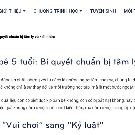
GIỚI THIỆU
CHƯƠNG TRÌNH HỌC
TUYỂN SINH
MÔI 
quyết chuẩn bị tâm lý và kiến thức
é 5 tuổi: Bí quyết chuẩn bị tâm l
à đáng sợ nhất, nhưng với tư cách là những người làm cha mẹ, chúng ta 
Đó không chỉ là sự thay đổi về môi trường học tập, mà là một bước ngoặt 
ái quá: liệu con có biết đọc kịp bạn bè không, con có bị bắt nạt không, h
iệu quả không nằm ở việc nhồi nhét kiến thức, mà nằm ở việc trang bị mộ
 “Vui chơi” sang “Kỷ luật”