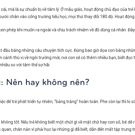
cái, mà là sự chuẩn bị về tâm lý. Ở mẫu giáo, hoạt động chủ đạo của trẻ
ước chân vào cổng trường tiểu học, mọi thứ thay đổi 180 độ. Hoạt động 
ự, xin phép khi muốn ra ngoài và chịu trách nhiệm về đồ dùng cá nhân. Đây
t đầu bằng những câu chuyện tích cực. Đừng bao giờ dọa con bằng những
iễn cảnh thú vị về ngôi trường mới, nơi con sẽ có thêm nhiều bạn, biết đọ
hiều so với tâm thế sợ hãi.
c: Nên hay không nên?
c để trẻ phát triển tự nhiên, “bảng trắng” hoàn toàn. Phe còn lại thì lo s
không tốt. Nếu trẻ không biết một chút gì về mặt chữ hay con số, bé dễ r
chủ quan, chán nản vì phải học lại những gì đã biết, dẫn đến mất tập trung