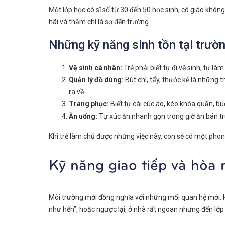
Một lớp học có sĩ số từ 30 đến 50 học sinh, cô giáo khôn
hãi và thậm chí là sợ đến trường.
Những kỹ năng sinh tồn tại trườn
Vệ sinh cá nhân:
Trẻ phải biết tự đi vệ sinh, tự là
Quản lý đồ dùng:
Bút chì, tẩy, thước kẻ là những 
ra về.
Trang phục:
Biết tự cài cúc áo, kéo khóa quần, bu
Ăn uống:
Tự xúc ăn nhanh gọn trong giờ ăn bán trú
Khi trẻ làm chủ được những việc này, con sẽ có một phon
Kỹ năng giao tiếp và hòa 
Môi trường mới đồng nghĩa với những mối quan hệ mới.
như hến”, hoặc ngược lại, ở nhà rất ngoan nhưng đến lớp 