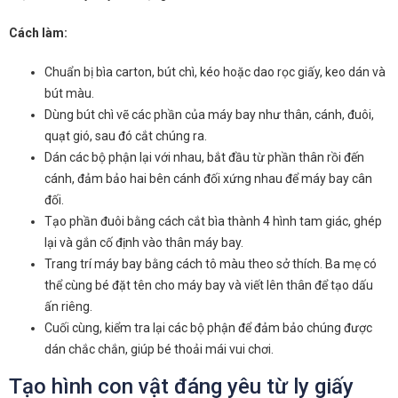
Cách làm:
Chuẩn bị bìa carton, bút chì, kéo hoặc dao rọc giấy, keo dán và
bút màu.
Dùng bút chì vẽ các phần của máy bay như thân, cánh, đuôi,
quạt gió, sau đó cắt chúng ra.
Dán các bộ phận lại với nhau, bắt đầu từ phần thân rồi đến
cánh, đảm bảo hai bên cánh đối xứng nhau để máy bay cân
đối.
Tạo phần đuôi bằng cách cắt bìa thành 4 hình tam giác, ghép
lại và gắn cố định vào thân máy bay.
Trang trí máy bay bằng cách tô màu theo sở thích. Ba mẹ có
thể cùng bé đặt tên cho máy bay và viết lên thân để tạo dấu
ấn riêng.
Cuối cùng, kiểm tra lại các bộ phận để đảm bảo chúng được
dán chắc chắn, giúp bé thoải mái vui chơi.
Tạo hình con vật đáng yêu từ ly giấy