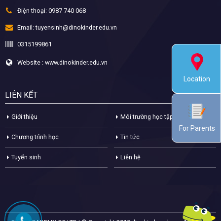
Điện thoại:
0987 740 068
Email:
tuyensinh@dinokinder.edu.vn
0315199861
Website : www.dinokinder.edu.vn
Location
LIÊN KẾT
Giới thiệu
Môi trường học tập
For Parents
Chương trình học
Tin tức
Tuyển sinh
Liên hệ