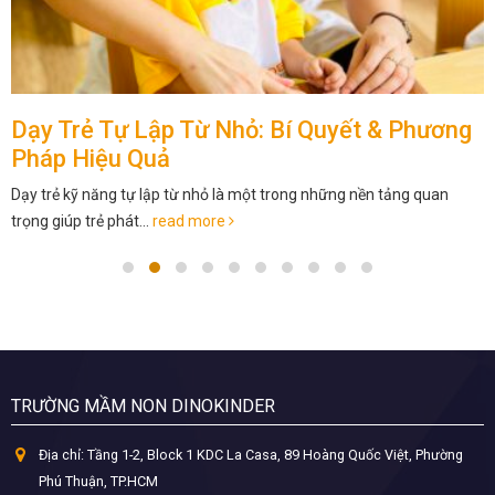
Dạy Trẻ Tự Lập Từ Nhỏ: Bí Quyết & Phương
Pháp Hiệu Quả
Dạy trẻ kỹ năng tự lập từ nhỏ là một trong những nền tảng quan
trọng giúp trẻ phát...
read more
TRƯỜNG MẦM NON DINOKINDER
Địa chỉ:
Tầng 1-2, Block 1 KDC La Casa, 89 Hoàng Quốc Việt, Phường
Phú Thuận, TP.HCM