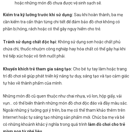
hoặc những món đồ chưa được vệ sinh sạch sẽ.
Kiểm tra kỹ lưỡng trước khi sử dụng:
Sau khi hoàn thành, ba mẹ
cần kiểm tra cẩn thận từng chi tiết để đảm bảo đồ chơi không có
phần bị hỏng, rách hoặc có thể gây nguy hiểm cho trẻ.
Tránh sử dụng chất độc hại:
Không sử dụng sơn hoặc chất phủ
chứa chì, thuốc nhuộm công nghiệp hay hóa chất có thể gây hại khi
trẻ tiếp xúc hoặc vô tình nuốt phải.
Khuyến khích trẻ tham gia sáng tạo:
Cho bé tự tay làm hoặc trang
trí đồ chơi sẽ giúp phát triển kỹ năng tư duy, sáng tạo và tạo cảm giác
tự hào về thành phẩm của mình.
Những món đồ cũ quen thuộc như chai nhựa, vỏ lon, hộp giấy, vải
vụn… có thể biến thành những món đồ chơi độc đáo và đầy màu sắc.
Ngoài những ý tưởng gợi ý trên, ba mẹ có thể tham khảo thêm trên
Internet hoặc tự sáng tạo những sản phẩm mới. Chúc ba mẹ và bé
có những khoảnh khắc ý nghĩa trong quá trình
làm đồ chơi cho trẻ
mầm non từ phế liệu
.