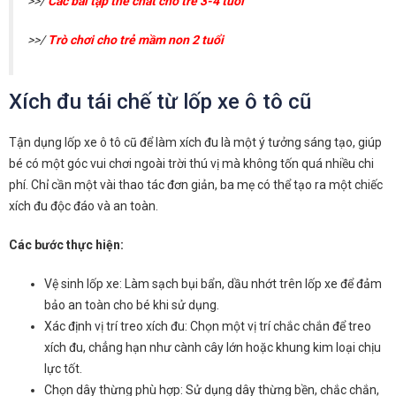
>>/
Các bài tập thể chất cho trẻ 3-4 tuổi
>>/
Trò chơi cho trẻ mầm non 2 tuổi
Xích đu tái chế từ lốp xe ô tô cũ
Tận dụng lốp xe ô tô cũ để làm xích đu là một ý tưởng sáng tạo, giúp
bé có một góc vui chơi ngoài trời thú vị mà không tốn quá nhiều chi
phí. Chỉ cần một vài thao tác đơn giản, ba mẹ có thể tạo ra một chiếc
xích đu độc đáo và an toàn.
Các bước thực hiện:
Vệ sinh lốp xe: Làm sạch bụi bẩn, dầu nhớt trên lốp xe để đảm
bảo an toàn cho bé khi sử dụng.
Xác định vị trí treo xích đu: Chọn một vị trí chắc chắn để treo
xích đu, chẳng hạn như cành cây lớn hoặc khung kim loại chịu
lực tốt.
Chọn dây thừng phù hợp: Sử dụng dây thừng bền, chắc chắn,