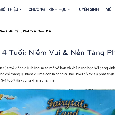
GIỚI THIỆU
CHƯƠNG TRÌNH HỌC
TUYỂN SINH
MÔI 
Vui & Nền Tảng Phát Triển Toàn Diện
-4 Tuổi: Niềm Vui & Nền Tảng Ph
iển của trẻ, đánh dấu bằng sự tò mò vô hạn và khả năng học hỏi đáng kin
g chỉ mang lại niềm vui mà còn là công cụ hữu hiệu hỗ trợ sự phát triển 
u 3-4 tuổi? Hãy cùng khám phá nhé!