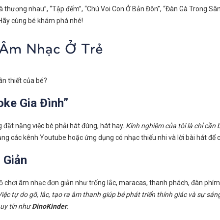
 nhà thương nhau”, “Tập đếm”, “Chú Voi Con Ở Bản Đôn”, “Đàn Gà Trong Sâ
 Hãy cùng bé khám phá nhé!
 Âm Nhạc Ở Trẻ
n thiết của bé?
ke Gia Đình”
g đặt nặng việc bé phải hát đúng, hát hay.
Kinh nghiệm của tôi là chỉ cần
ng các kênh Youtube hoặc ứng dụng có nhạc thiếu nhi và lời bài hát để c
 Giản
 chơi âm nhạc đơn giản như trống lắc, maracas, thanh phách, đàn phím 
Việc tự do gõ, lắc, tạo ra âm thanh giúp bé phát triển thính giác và sự s
uy tín như
DinoKinder
.