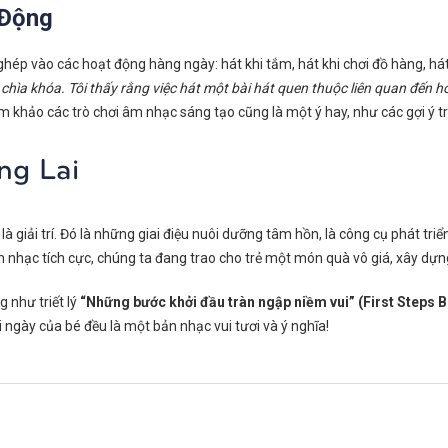
 Động
 ghép vào các hoạt động hàng ngày: hát khi tắm, hát khi chơi đồ hàng, há
à chìa khóa. Tôi thấy rằng việc hát một bài hát quen thuộc liên quan đến 
 khảo các trò chơi âm nhạc sáng tạo cũng là một ý hay, như các gợi ý t
g Lai
à giải trí. Đó là những giai điệu nuôi dưỡng tâm hồn, là công cụ phát tri
 nhạc tích cực, chúng ta đang trao cho trẻ một món quà vô giá, xây dựn
 như triết lý
“Những bước khởi đầu tràn ngập niềm vui” (First Steps B
 ngày của bé đều là một bản nhạc vui tươi và ý nghĩa!