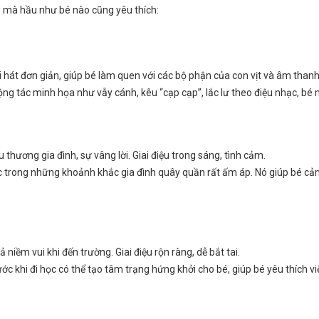
ển” mà hầu như bé nào cũng yêu thích:
i bài hát đơn giản, giúp bé làm quen với các bộ phận của con vịt và âm than
ộng tác minh họa như vẫy cánh, kêu “cạp cạp”, lắc lư theo điệu nhạc, bé
thương gia đình, sự vâng lời. Giai điệu trong sáng, tình cảm.
ặc trong những khoảnh khắc gia đình quây quần rất ấm áp. Nó giúp bé cả
ả niềm vui khi đến trường. Giai điệu rộn ràng, dễ bắt tai.
ớc khi đi học có thể tạo tâm trạng hứng khởi cho bé, giúp bé yêu thích v