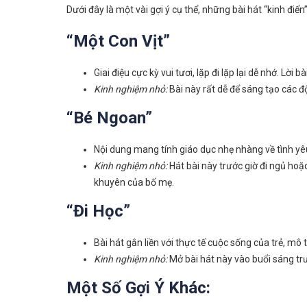
Dưới đây là một vài gợi ý cụ thể, những bài hát “kinh đi
“Một Con Vịt”
Giai điệu cực kỳ vui tươi, lặp đi lặp lại dễ nhớ. Lờ
Kinh nghiệm nhỏ:
Bài này rất dễ để sáng tạo các đ
“Bé Ngoan”
Nội dung mang tính giáo dục nhẹ nhàng về tình yêu 
Kinh nghiệm nhỏ:
Hát bài này trước giờ đi ngủ ho
khuyên của bố mẹ.
“Đi Học”
Bài hát gắn liền với thực tế cuộc sống của trẻ, mô t
Kinh nghiệm nhỏ:
Mở bài hát này vào buổi sáng trư
Một Số Gợi Ý Khác: