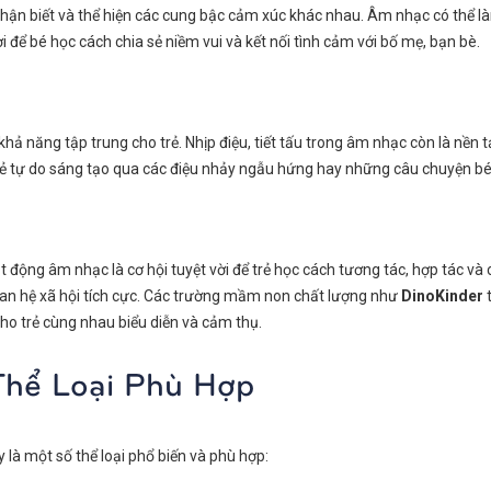
 nhận biết và thể hiện các cung bậc cảm xúc khác nhau. Âm nhạc có thể là
i để bé học cách chia sẻ niềm vui và kết nối tình cảm với bố mẹ, bạn bè.
 và khả năng tập trung cho trẻ. Nhịp điệu, tiết tấu trong âm nhạc còn là nề
rẻ tự do sáng tạo qua các điệu nhảy ngẫu hứng hay những câu chuyện bé 
động âm nhạc là cơ hội tuyệt vời để trẻ học cách tương tác, hợp tác và 
uan hệ xã hội tích cực. Các trường mầm non chất lượng như
DinoKinder
t
ho trẻ cùng nhau biểu diễn và cảm thụ.
Thể Loại Phù Hợp
 là một số thể loại phổ biến và phù hợp: