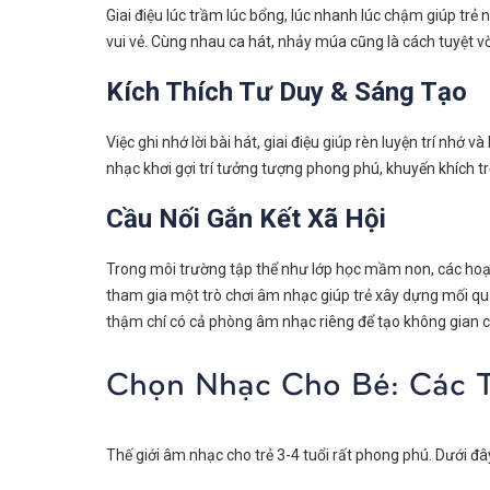
Giai điệu lúc trầm lúc bổng, lúc nhanh lúc chậm giúp trẻ
vui vẻ. Cùng nhau ca hát, nhảy múa cũng là cách tuyệt vờ
Kích Thích Tư Duy & Sáng Tạo
Việc ghi nhớ lời bài hát, giai điệu giúp rèn luyện trí nhớ
nhạc khơi gợi trí tưởng tượng phong phú, khuyến khích t
Cầu Nối Gắn Kết Xã Hội
Trong môi trường tập thể như lớp học mầm non, các hoạt 
tham gia một trò chơi âm nhạc giúp trẻ xây dựng mối q
thậm chí có cả phòng âm nhạc riêng để tạo không gian c
Chọn Nhạc Cho Bé: Các 
Thế giới âm nhạc cho trẻ 3-4 tuổi rất phong phú. Dưới đây