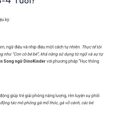
ệu kỳ:
t âm, ngữ điệu và nhịp điệu một cách tự nhiên.
Thực tế tôi
ràng như “Con cò bé bé”, khả năng sử dụng từ ngữ và sự tự
n Song ngữ DinoKinder
với phương pháp “Học thông
 động giúp trẻ giải phóng năng lượng, rèn luyện sự phối
p động tác mô phỏng gà mổ thóc, gà vỗ cánh, các bé