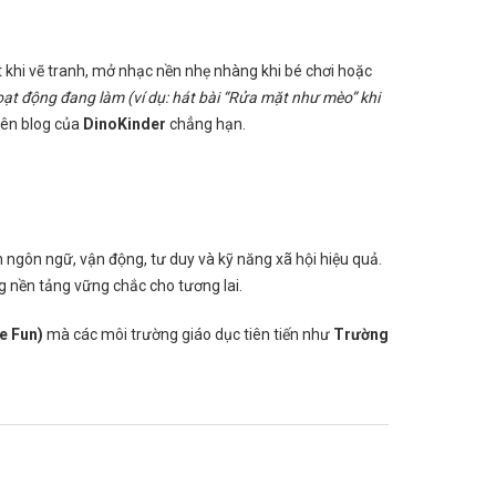
t khi vẽ tranh, mở nhạc nền nhẹ nhàng khi bé chơi hoặc
hoạt động đang làm (ví dụ: hát bài “Rửa mặt như mèo” khi
rên blog của
DinoKinder
chẳng hạn.
ển ngôn ngữ, vận động, tư duy và kỹ năng xã hội hiệu quả.
g nền tảng vững chắc cho tương lai.
e Fun)
mà các môi trường giáo dục tiên tiến như
Trường