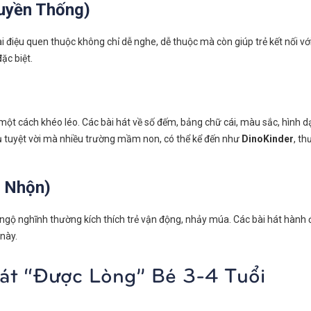
ruyền Thống)
ai điệu quen thuộc không chỉ dễ nghe, dễ thuộc mà còn giúp trẻ kết nối 
ặc biệt.
ột cách khéo léo. Các bài hát về số đếm, bảng chữ cái, màu sắc, hình dạng
cụ tuyệt vời mà nhiều trường mầm non, có thể kể đến như
DinoKinder
, t
i Nhộn)
 ca ngộ nghĩnh thường kích thích trẻ vận động, nhảy múa. Các bài hát hàn
 này.
Hát “Được Lòng” Bé 3-4 Tuổi