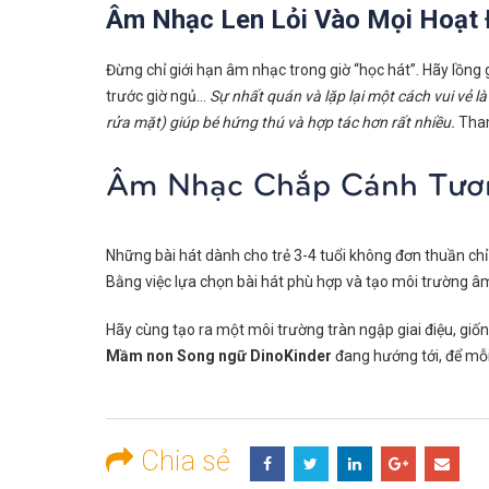
Âm Nhạc Len Lỏi Vào Mọi Hoạt
Đừng chỉ giới hạn âm nhạc trong giờ “học hát”. Hãy lồng
trước giờ ngủ…
Sự nhất quán và lặp lại một cách vui vẻ l
rửa mặt) giúp bé hứng thú và hợp tác hơn rất nhiều.
Tham
Âm Nhạc Chắp Cánh Tươn
Những bài hát dành cho trẻ 3-4 tuổi không đơn thuần chỉ l
Bằng việc lựa chọn bài hát phù hợp và tạo môi trường âm
Hãy cùng tạo ra một môi trường tràn ngập giai điệu, giống
Mầm non Song ngữ DinoKinder
đang hướng tới, để mỗi
Chia sẻ