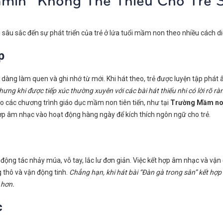
g sâu sắc đến sự phát triển của trẻ ở lứa tuổi mầm non theo nhiều cách di
p
ẻ dễ dàng làm quen và ghi nhớ từ mới. Khi hát theo, trẻ được luyện tập phá
nhưng khi được tiếp xúc thường xuyên với các bài hát thiếu nhi có lời rõ 
do các chương trình giáo dục mầm non tiên tiến, như tại
Trường Mầm no
hợp âm nhạc vào hoạt động hàng ngày để kích thích ngôn ngữ cho trẻ.
 động tác nhảy múa, vỗ tay, lắc lư đơn giản. Việc kết hợp âm nhạc và vận
g thô và vận động tinh.
Chẳng hạn, khi hát bài “Đàn gà trong sân” kết hợ
 hơn.
c