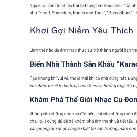
Ngoài ra, còn rất nhiều bài hát tuyệt vời khác như: “Cả
như “Head, Shoulders, Knees and Toes”, “Baby Shark”…
Khơi Gợi Niềm Yêu Thích
Làm thế nào để âm nhạc thực sự trở thành người bạn thâ
Biến Nhà Thành Sân Khấu “Karao
Tạo không khí vui vẻ, thoải mái khi cả nhà cùng hát. Đừn
vui nhộn, bé sẽ tự khắc bị cuốn theo và hưởng ứng.
Sử dụ
Khám Phá Thế Giới Nhạc Cụ Đơn
Không cần những nhạc cụ đắt tiền, chỉ cần những món đồ
chai lọ…) cũng đủ để bé khám phá âm thanh và tiết tấu.
các phòng âm nhạc chuyên biệt tại các trường mầm non 