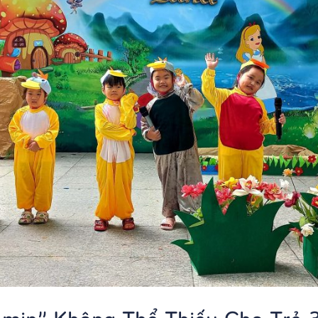
amin” Không Thể Thiếu Cho Trẻ 