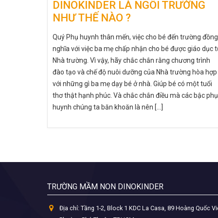
DINOKINDER LÀ NGÔI TRƯỜNG
NHƯ THẾ NÀO ?
Quý Phụ huynh thân mến, việc cho bé đến trường đồng
nghĩa với việc ba mẹ chấp nhận cho bé được giáo dục 
Nhà trường. Vì vậy, hãy chắc chắn rằng chương trình
đào tạo và chế độ nuôi dưỡng của Nhà trường hòa hợp
với những gì ba mẹ dạy bé ở nhà. Giúp bé có một tuổi
thơ thật hạnh phúc. Và chắc chắn điều mà các bậc phụ
huynh chúng ta băn khoăn là nên [...]
TRƯỜNG MẦM NON DINOKINDER
Địa chỉ:
Tầng 1-2, Block 1 KDC La Casa, 89 Hoàng Quốc Vi