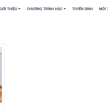
GIỚI THIỆU
CHƯƠNG TRÌNH HỌC
TUYỂN SINH
MÔI 