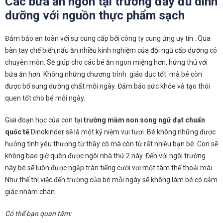
Các bữa ăn ngon tại trường đầy đủ dinh
dưỡng với nguồn thực phẩm sạch
Đảm bảo an toàn với sự cung cấp bởi công ty cung ứng uy tín . Qua
bàn tay chế biến,nấu ăn nhiều kinh nghiệm của đội ngũ cấp dưỡng có
chuyên môn. Sẽ giúp cho các bé ăn ngon miệng hơn, hứng thú với
bữa ăn hơn. Không những chương trình giáo dục tốt mà bé còn
được bổ sung dưỡng chất mỗi ngày. Đảm bảo sức khỏe và tạo thói
quen tốt cho bé mỗi ngày.
Giai đoạn học của con tại
trường
mầm non song ngữ đạt chuẩn
quốc tế
Dinokinder sẽ là một kỷ niệm vui tươi. Bé không những được
hưởng tình yêu thương từ thầy cô mà còn từ rất nhiều bạn bè. Con sẽ
không bao giờ quên được ngôi nhà thứ 2 này. Đến với ngôi trường
này bé sẽ luôn được ngập tràn tiếng cười vơi một tâm thế thoải mái.
Như thế thì việc đến trường của bé mỗi ngày sẽ không làm bé có cảm
giác nhàm chán.
Có thể bạn quan tâm: