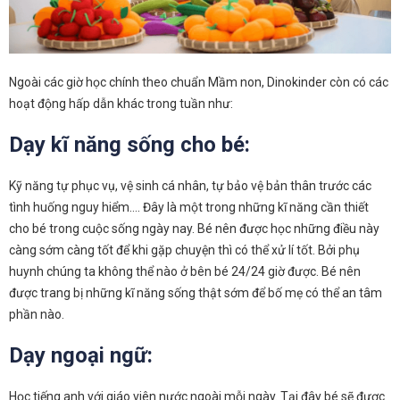
Ngoài các giờ học chính theo chuẩn Mầm non, Dinokinder còn có các
hoạt động hấp dẫn khác trong tuần như:
Dạy kĩ năng sống cho bé:
Kỹ năng tự phục vụ, vệ sinh cá nhân, tự bảo vệ bản thân trước các
tình huống nguy hiểm…. Đây là một trong những kĩ năng cần thiết
cho bé trong cuộc sống ngày nay. Bé nên được học những điều này
càng sớm càng tốt để khi gặp chuyện thì có thể xử lí tốt. Bởi phụ
huynh chúng ta không thể nào ở bên bé 24/24 giờ được. Bé nên
được trang bị những kĩ năng sống thật sớm để bố mẹ có thể an tâm
phần nào.
Dạy ngoại ngữ:
Học tiếng anh với giáo viên nước ngoài mỗi ngày. Tại đây bé sẽ được