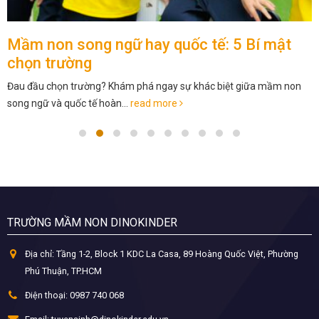
Mầm non song ngữ hay quốc tế: 5 Bí mật
chọn trường
Đau đầu chọn trường? Khám phá ngay sự khác biệt giữa mầm non
song ngữ và quốc tế hoàn...
read more
TRƯỜNG MẦM NON DINOKINDER
Địa chỉ:
Tầng 1-2, Block 1 KDC La Casa, 89 Hoàng Quốc Việt, Phường
Phú Thuận, TP.HCM
Điện thoại:
0987 740 068