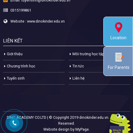
Email:
tuyensinh@dinokinder.edu.vn
0315199861
Website : www.dinokinder.edu.vn
Location
LIÊN KẾT
Giới thiệu
Môi trường học tập
Chương trình học
Tin tức
For Parents
Tuyển sinh
Liên hệ
DINO ACADEMY CO.LTD | © Copyright 2019 dinokinder.edu.vn. All Rights
Reserved.
Website design by MyPage.