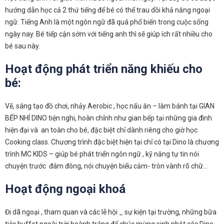
hướng dẫn học cả 2 thứ tiếng để bé có thể trau dồi khả năng ngoại
ngữ. Tiếng Anh là một ngôn ngữ đã quá phổ biến trong cuộc sống
ngày nay. Bé tiếp cận sớm với tiếng anh thì sẽ giúp ích rất nhiều cho
bé sau này.
Hoạt động phát triển năng khiếu cho
bé:
Vẽ, sáng tạo đồ chơi, nhảy Aerobic , học nấu ăn – làm bánh tại GIAN
BẾP NHÍ DINO tiện nghi, hoàn chỉnh như gian bếp tại những gia đình
hiện đại và an toàn cho bé, đặc biệt chỉ dành riêng cho giờ học
Cooking class. Chương trình đặc biệt hiện tại chỉ có tại Dino là chương
trình MC KIDS – giúp bé phát triển ngôn ngữ , kỹ năng tự tin nói
chuyện trước đám đông, nói chuyện biểu cảm- tròn vành rõ chữ…
Hoạt động ngoại khoá
Đi dã ngoại , tham quan và các lễ hội _ sự kiện tại trường, những bữa