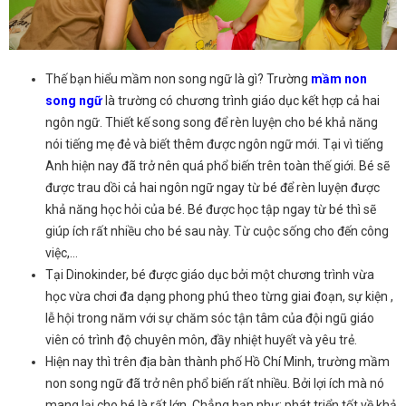
Thế bạn hiểu mầm non song ngữ là gì? Trường
mầm non
song ngữ
là trường có chương trình giáo dục kết hợp cả hai
ngôn ngữ. Thiết kế song song để rèn luyện cho bé khả năng
nói tiếng mẹ đẻ và biết thêm được ngôn ngữ mới. Tại vì tiếng
Anh hiện nay đã trở nên quá phổ biến trên toàn thế giới. Bé sẽ
được trau dồi cả hai ngôn ngữ ngay từ bé để rèn luyện được
khả năng học hỏi của bé. Bé được học tập ngay từ bé thì sẽ
giúp ích rất nhiều cho bé sau này. Từ cuộc sống cho đến công
việc,…
Tại Dinokinder, bé được giáo dục bởi một chương trình vừa
học vừa chơi đa dạng phong phú theo từng giai đoạn, sự kiện ,
lễ hội trong năm với sự chăm sóc tận tâm của đội ngũ giáo
viên có trình độ chuyên môn, đầy nhiệt huyết và yêu trẻ.
Hiện nay thì trên địa bàn thành phố Hồ Chí Minh, trường mầm
non song ngữ đã trở nên phổ biến rất nhiều. Bởi lợi ích mà nó
mang lại cho bé là rất lớn. Chẳng hạn như: phát triển tốt về khả