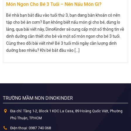
Món Ngon Cho Bé 3 Tuổi – Nên Nấu Món Gì?
Bé nhà bạn bắt đầu vào tuổi thứ 3, bạn đang băn khoăn có nên
tập cho bé ăn cơm? Bạn không biết nấu món gì cho bé, đừng lo
lắng, qua bài viết này, DinoKinder sẽ cung cấp một số thông tin về
dinh dưỡng cần thiết cho bé và một số món ngon cho bé 3 tuổi.
Cùng theo dõi bài viết nhé! Bé 3 tuổi mỗi ngày cần lượng dinh
dưỡng bao nhiêu? Khi bé bắt đầu vào [...]
TRƯỜNG MẦM NON DINOKINDER
Địa chỉ:
Tầng 1-2, Block 1 KDC La Casa, 89 Hoàng Quốc Việt, Phường
Phú Thuận, TP.HCM
Điện thoại:
0987 740 068