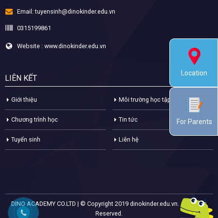
Email:
tuyensinh@dinokinder.edu.vn
0315199861
Website : www.dinokinder.edu.vn
Location
LIÊN KẾT
Giới thiệu
Môi trường học tập
Chương trình học
Tin tức
For Parents
Tuyển sinh
Liên hệ
DINO ACADEMY CO.LTD | © Copyright 2019 dinokinder.edu.vn. All Rights
Reserved.