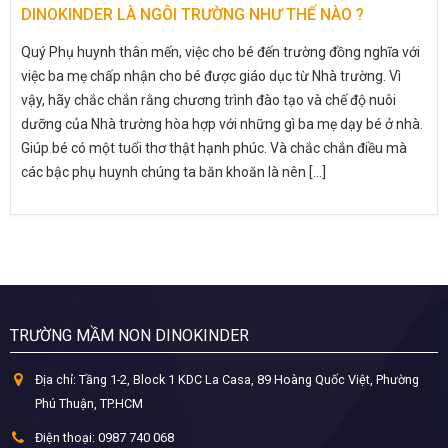
DINOKINDER LÀ NGÔI TRƯỜNG NHƯ THẾ NÀO ?
Quý Phụ huynh thân mến, việc cho bé đến trường đồng nghĩa với
việc ba mẹ chấp nhận cho bé được giáo dục từ Nhà trường. Vì
vậy, hãy chắc chắn rằng chương trình đào tạo và chế độ nuôi
dưỡng của Nhà trường hòa hợp với những gì ba mẹ dạy bé ở nhà.
Giúp bé có một tuổi thơ thật hạnh phúc. Và chắc chắn điều mà
các bậc phụ huynh chúng ta băn khoăn là nên [...]
TRƯỜNG MẦM NON DINOKINDER
Địa chỉ:
Tầng 1-2, Block 1 KDC La Casa, 89 Hoàng Quốc Việt, Phường
Phú Thuận, TP.HCM
Điện thoại:
0987 740 068