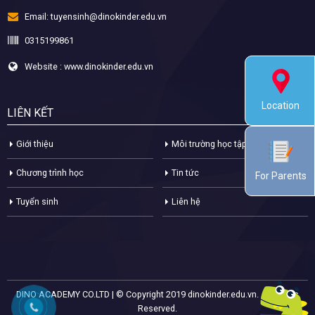
Email:
tuyensinh@dinokinder.edu.vn
0315199861
Website : www.dinokinder.edu.vn
Location
LIÊN KẾT
Giới thiệu
Môi trường học tập
Chương trình học
Tin tức
For Parents
Tuyển sinh
Liên hệ
DINO ACADEMY CO.LTD | © Copyright 2019 dinokinder.edu.vn. All Rights
Reserved.