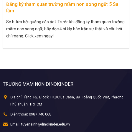
Đăng ký tham quan trường mầm non song ngữ: 5 Sai
lầm
Sợ bị lừa bởi quảng cáo ảo? Trước khi đăng ký tham quan trường
mầm non song ngữ, hãy đọc 4 bí kíp bóc trần sự thật và câu hỏi
chí mạng. Click xem ngay!
TRƯỜNG MẦM NON DINOKINDER
Địa chỉ:
Tầng 1-2, Block 1 KDC La Casa, 89 Hoàng Quốc Việt, Phường
Phú Thuận, TP.HCM
Điện thoại:
0987 740 068
Email:
tuyensinh@dinokinder.edu.vn