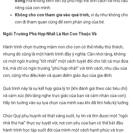
đông
mà không xem xét sự phù hợp với tính cách và nhu cầu
riêng của con mình.
Không cho con tham gia vào quá trình,
ví dụ như không cho
con đi tham quan cùng để xem phản ứng của bé.
Ngôi Trường Phù Hợp Nhất Là Nơi Con Thuộc Về
Hành trình chọn trường mầm non cho con có thể nhiều thử thách,
nhưng đó cũng là một hành trình đầy ý nghĩa. Cần nhớ rằng, không
có một ngôi trường “tốt nhất” một cách tuyệt đối cho tất cả mọi đứa
trẻ, mà chỉ có ngôi trường “phù hợp nhất” với tính cách, nhu cầu của
con, cũng như điều kiện và quan điểm giáo dục của gia đình.
Quá trình này là sự kết hợp giữa lý trí (khi đánh giá theo các tiêu chí)
và cảm xúc (khi lắng nghe trực giác của bạn và cảm nhận của con).
Hãy tin tưởng vào sự lựa chọn của mình sau khi đã tìm hiểu kỹ lưỡng.
Chúc Quý phụ huynh sẽ thật sáng suốt, tự tin và tìm được một “ngôi
nhà thứ hai” thực sự tuyệt vời, nơi con yêu của bạn có thể bắt đầu
hành trình học tập suốt đời của mình một cách hạnh phúc và trọn