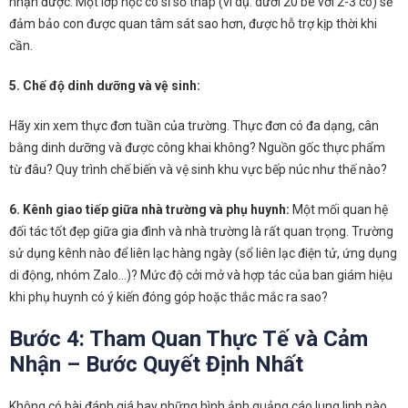
nhận được. Một lớp học có sĩ số thấp (ví dụ: dưới 20 bé với 2-3 cô) sẽ
đảm bảo con được quan tâm sát sao hơn, được hỗ trợ kịp thời khi
cần.
5. Chế độ dinh dưỡng và vệ sinh:
Hãy xin xem thực đơn tuần của trường. Thực đơn có đa dạng, cân
bằng dinh dưỡng và được công khai không? Nguồn gốc thực phẩm
từ đâu? Quy trình chế biến và vệ sinh khu vực bếp núc như thế nào?
6. Kênh giao tiếp giữa nhà trường và phụ huynh:
Một mối quan hệ
đối tác tốt đẹp giữa gia đình và nhà trường là rất quan trọng. Trường
sử dụng kênh nào để liên lạc hàng ngày (sổ liên lạc điện tử, ứng dụng
di động, nhóm Zalo…)? Mức độ cởi mở và hợp tác của ban giám hiệu
khi phụ huynh có ý kiến đóng góp hoặc thắc mắc ra sao?
Bước 4: Tham Quan Thực Tế và Cảm
Nhận – Bước Quyết Định Nhất
Không có bài đánh giá hay những hình ảnh quảng cáo lung linh nào