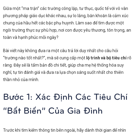
Giữa một “ma trận” các trường công lập, tư thục, quốc tế với vô vàn
phương pháp giáo dục khác nhau, sự lo lắng, băn khoăn là cảm xúc
chung của hầu hết các bậc phụ huynh. Làm sao để tìm được một
ngôi trường thực sự phù hợp, nơi con được yêu thương, tôn trọng, an
toàn và hạnh phúc mỗi ngày?
Bài viết này không đưa ra một câu trả lời duy nhất cho câu hỏi
“trường nào tốt nhất?”, mà sẽ cung cấp một
lộ trình và bộ tiêu chí
rõ
ràng. Đây sẽ là tấm bản đồ chi tiết, giúp cha mẹ hệ thống hóa suy
nghĩ, tự tin đánh giá và đưa ra lựa chọn sáng suốt nhất cho thiên
thần nhỏ của mình.
Bước 1: Xác Định Các Tiêu Chí
“Bất Biến” Của Gia Đình
Trước khi tìm kiếm thông tin bên ngoài, hãy dành thời gian để nhìn