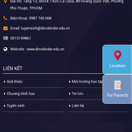
Địa chỉ:
Tầng 1-2, Block 1 KDC La Casa, 89 Hoàng Quốc Việt, Phường
Phú Thuận, TP.HCM
Điện thoại:
0987 740 068
Email:
tuyensinh@dinokinder.edu.vn
0315199861
Website : www.dinokinder.edu.vn
Location
LIÊN KẾT
Giới thiệu
Môi trường học tập
Chương trình học
Tin tức
For Parents
Tuyển sinh
Liên hệ