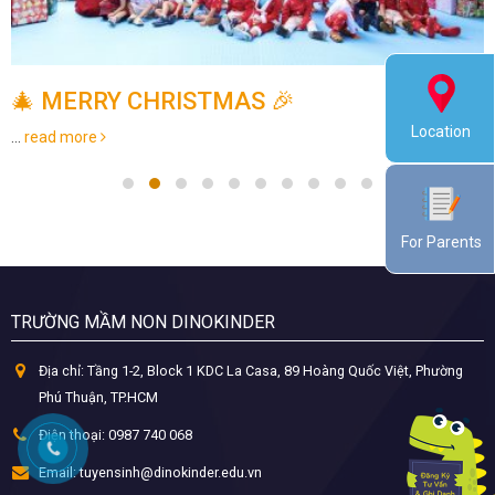
CÙNG BÉ DU LỊCH KHÁM PHÁ CÁC QUỐC
GIA
Location
Mùa hè là dịp bé yêu rất hào hứng vì có nhiều trải nghiệm mới qua
những chuyến du...
read more
For Parents
TRƯỜNG MẦM NON DINOKINDER
Địa chỉ:
Tầng 1-2, Block 1 KDC La Casa, 89 Hoàng Quốc Việt, Phường
Phú Thuận, TP.HCM
Điện thoại:
0987 740 068