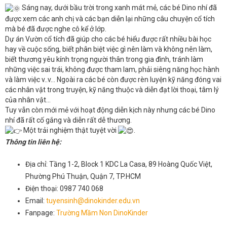
Sáng nay, dưới bầu trời trong xanh mát mẻ, các bé Dino nhí đã
được xem các anh chị và các bạn diễn lại những câu chuyện cổ tích
mà bé đã được nghe cô kể ở lớp.
Dự án Vườn cổ tích đã giúp cho các bé hiểu được rất nhiều bài học
hay về cuộc sống, biết phân biệt việc gì nên làm và không nên làm,
biết thương yêu kính trọng người thân trong gia đình, tránh làm
những việc sai trái, không được tham lam, phải siêng năng học hành
và làm việc v..v… Ngoài ra các bé còn được rèn luyện kỹ năng đóng vai
các nhân vật trong truyện, kỹ năng thuộc và diễn đạt lời thoại, tâm lý
của nhân vật…
Tuy vẫn còn mới mẻ với hoạt động diễn kịch này nhưng các bé Dino
nhí đã rất cố gắng và diễn rất dễ thương.
Một trải nghiệm thật tuyệt vời
.
Thông tin liên hệ:
Địa chỉ: Tầng 1-2, Block 1 KDC La Casa, 89 Hoàng Quốc Việt,
Phường Phú Thuận, Quận 7, TP.HCM
Điện thoại: 0987 740 068
Email:
tuyensinh@dinokinder.edu.vn
Fanpage:
Trường Mầm Non DinoKinder