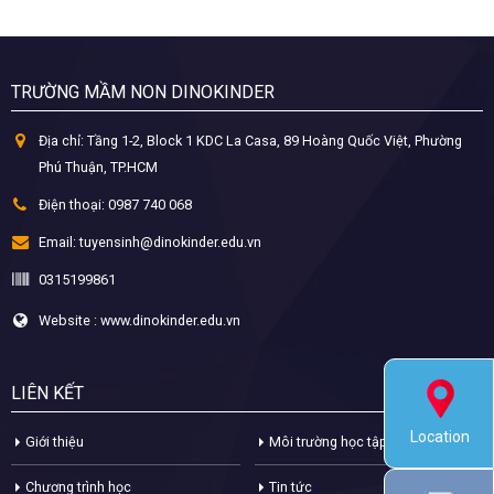
TRƯỜNG MẦM NON DINOKINDER
Địa chỉ:
Tầng 1-2, Block 1 KDC La Casa, 89 Hoàng Quốc Việt, Phường
Phú Thuận, TP.HCM
Điện thoại:
0987 740 068
Email:
tuyensinh@dinokinder.edu.vn
0315199861
Website : www.dinokinder.edu.vn
LIÊN KẾT
Location
Giới thiệu
Môi trường học tập
Chương trình học
Tin tức