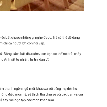
g việc bắt chước những gì nghe được. Trẻ có thể dễ dàng
m chí cả người lớn còn nói vấp.
ữ. Bằng cách bắt đầu sớm, con bạn có thể nói trôi chảy
 Anh rất tự nhiên, tự tin, dạn dĩ.
 âm thanh ngôn ngữ mới, khác xa với tiếng mẹ đẻ như:
hững điều mới mẻ, sẽ thích thú chia sẻ với các bạn và gia
trẻ say mê học tập các môn khác nữa.