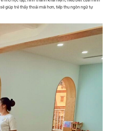
trẻ nhỏ học tập, hình thành khái niệm, hiểu biết của mình
ẽ giúp trẻ thấy thoải mái hơn, tiếp thu ngôn ngữ tự