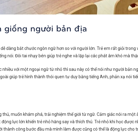
m giống người bản địa
hỏ dễ dàng bắt chước ngôn ngữ hơn so với người lớn. Trẻ em rất giỏi tron
ng nói. Đôi tai nhạy bén giúp trẻ nghe và lặp lại các phát âm khó mà thậ
nhiều với một ngoại ngữ từ nhỏ thì sau này có thể nói như người bản ng
oài giúp trẻ hình thành thói quen tư duy bằng tiếng Anh, phản xạ nói tiếng
g thú, muốn khám phá, trải nghiệm thế giới từ ngữ. Cảm giác nói ra một
t động lực lớn khiến trẻ nhỏ hăng say và thích thú. Trẻ nhỏ khi học được n
với thành công bước đầu mà mình làm được cũng có thể là động lực cho 