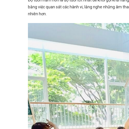
Độ tuổi mầm non là độ tuổi tốt nhất để khơi gợi khả năng 
bằng việc quan sát các hành vi, lắng nghe những âm than
nhiên hơn.