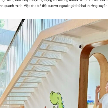
học tiếng anh thay vì học thụ động khi trưởng thành. Trước khi biết nói, 
h quanh mình. Việc cho trẻ tiếp xúc với ngoại ngữ thứ hai thường xuyên s