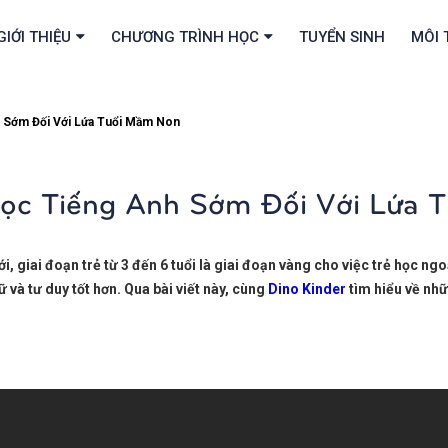
GIỚI THIỆU
CHƯƠNG TRÌNH HỌC
TUYỂN SINH
MÔI 
h Sớm Đối Với Lứa Tuổi Mầm Non
Học Tiếng Anh Sớm Đối Với Lứa
, giai đoạn trẻ từ 3 đến 6 tuổi
là giai đoạn vàng cho việc trẻ học ngo
ữ và tư duy tốt hơn. Qua bài viết này, cùng
Dino Kinder
tìm hiểu về nhữn