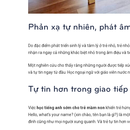
Phản xạ tự nhiên, phát â
Do đặc điểm phát triển sinh lý và tâm lý ở trẻ nhỏ, trẻ n
nhận ra ngay cả những khác biệt nhỏ trong âm điệu và tiế
Một nghiên cứu cho thấy rằng những người được tiếp xúc 
và tự tin ngay từ đầu. Học ngoại ngữ với giáo viên nước ng
Tự tin hơn trong giao tiếp
Việc
học tiếng anh sớm cho trẻ mầm non
khiến trẻ hứn
Hello, what’s your name? (xin chào, tên bạn là gì?) là mộ
đình cũng như mọi người xung quanh. Và trẻ tự tin hơn 