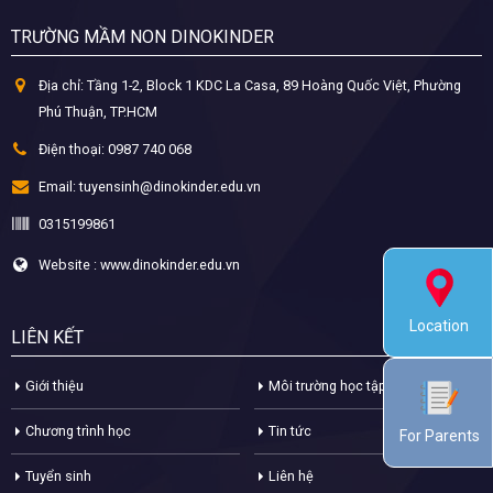
TRƯỜNG MẦM NON DINOKINDER
Địa chỉ:
Tầng 1-2, Block 1 KDC La Casa, 89 Hoàng Quốc Việt, Phường
Phú Thuận, TP.HCM
Điện thoại:
0987 740 068
Email:
tuyensinh@dinokinder.edu.vn
0315199861
Website : www.dinokinder.edu.vn
Location
LIÊN KẾT
Giới thiệu
Môi trường học tập
Chương trình học
Tin tức
For Parents
Tuyển sinh
Liên hệ