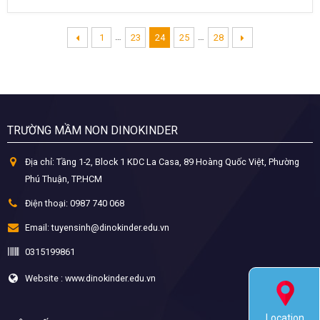
…
…
1
23
24
25
28
TRƯỜNG MẦM NON DINOKINDER
Địa chỉ:
Tầng 1-2, Block 1 KDC La Casa, 89 Hoàng Quốc Việt, Phường
Phú Thuận, TP.HCM
Điện thoại:
0987 740 068
Email:
tuyensinh@dinokinder.edu.vn
0315199861
Website : www.dinokinder.edu.vn
Location