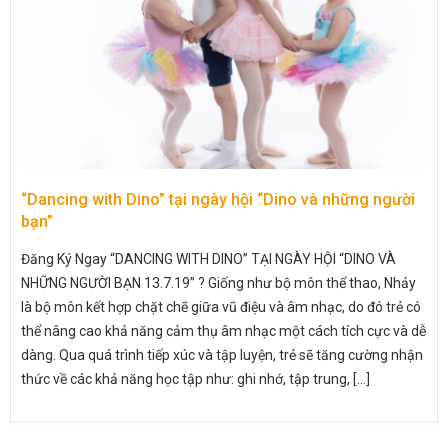
“Dancing with Dino” tại ngày hội “Dino và những người
bạn”
Đăng Ký Ngay “DANCING WITH DINO” TẠI NGÀY HỘI “DINO VÀ
NHỮNG NGƯỜI BẠN 13.7.19” ? Giống như bộ môn thể thao, Nhảy
là bộ môn kết hợp chặt chẽ giữa vũ điệu và âm nhạc, do đó trẻ có
thể nâng cao khả năng cảm thụ âm nhạc một cách tích cực và dễ
dàng. Qua quá trình tiếp xúc và tập luyện, trẻ sẽ tăng cường nhận
thức về các khả năng học tập như: ghi nhớ, tập trung, [...]