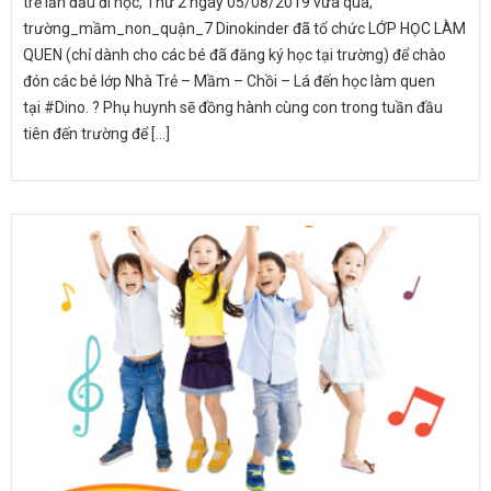
trẻ lần đầu đi học, Thứ 2 ngày 05/08/2019 vừa qua,
trường_mầm_non_quận_7 Dinokinder đã tổ chức LỚP HỌC LÀM
QUEN (chỉ dành cho các bé đã đăng ký học tại trường) để chào
đón các bé lớp Nhà Trẻ – Mầm – Chồi – Lá đến học làm quen
tại #Dino. ? Phụ huynh sẽ đồng hành cùng con trong tuần đầu
tiên đến trường để [...]