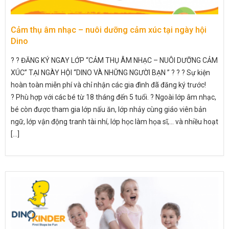
Cảm thụ âm nhạc – nuôi dưỡng cảm xúc tại ngày hội
Dino
? ? ĐĂNG KÝ NGAY LỚP “CẢM THỤ ÂM NHẠC – NUÔI DƯỠNG CẢM
XÚC” TẠI NGÀY HỘI “DINO VÀ NHỮNG NGƯỜI BẠN ” ? ? ? Sự kiện
hoàn toàn miễn phí và chỉ nhận các gia đình đã đăng ký trước!
? Phù hợp với các bé từ 18 tháng đến 5 tuổi. ? Ngoài lớp âm nhạc,
bé còn được tham gia lớp nấu ăn, lớp nhảy cùng giáo viên bản
ngữ, lớp vận động tranh tài nhí, lớp học làm họa sĩ,… và nhiều hoạt
[...]