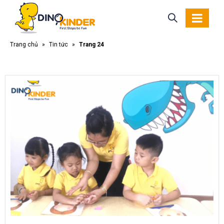
Trang chủ
»
Tin tức
»
Trang 24