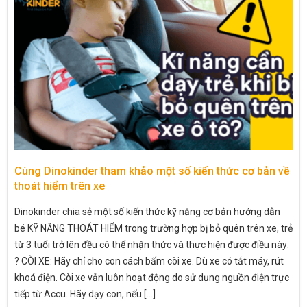
Cùng Dinokinder tham khảo một số kiến thức cơ bản về
thoát hiểm trên xe
Dinokinder chia sẻ một số kiến thức kỹ năng cơ bản hướng dẫn
bé KỸ NĂNG THOÁT HIỂM trong trường hợp bị bỏ quên trên xe, trẻ
từ 3 tuổi trở lên đều có thể nhận thức và thực hiện được điều này:
? CÒI XE: Hãy chỉ cho con cách bấm còi xe. Dù xe có tắt máy, rút
khoá điện. Còi xe vẫn luôn hoạt động do sử dụng nguồn điện trực
tiếp từ Accu. Hãy dạy con, nếu [...]