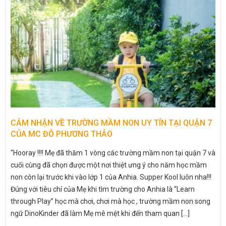
CẢM NHẬN VỀ TRƯỜNG MẦM NON UY TÍN TẠI QUẬN 7
CỦA MC ĐỖ PHƯƠNG THẢO
“Hooray !!!! Mẹ đã thăm 1 vòng các trường mầm non tại quận 7 và
cuối cùng đã chọn được một nơi thiệt ưng ý cho năm học mầm
non còn lại trước khi vào lớp 1 của Anhia. Supper Kool luôn nha!!!
Đúng với tiêu chí của Mẹ khi tìm trường cho Anhia là “Learn
through Play” học mà chơi, chơi mà học , trường mầm non song
ngữ DinoKinder đã làm Mẹ mê mệt khi đến tham quan [...]