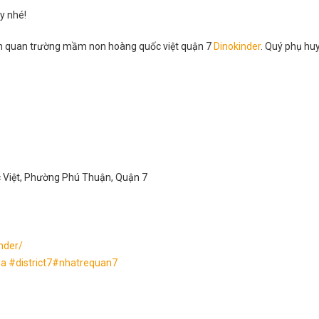
y nhé!
am quan trường mầm non hoàng quốc việt quận 7
Dinokinder
. Quý phụ huy
c Việt, Phường Phú Thuận, Quận 7
nder/
sa
#
district7
#
nhatrequan7