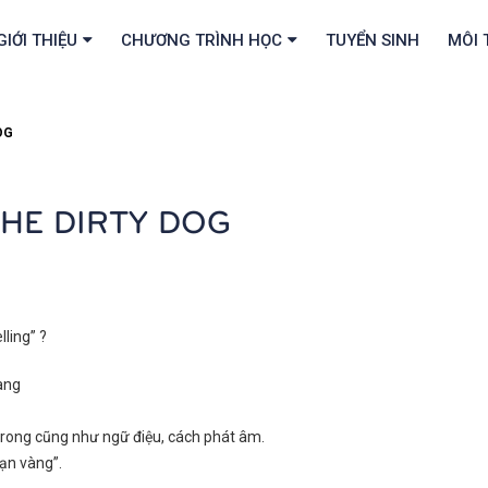
GIỚI THIỆU
CHƯƠNG TRÌNH HỌC
TUYỂN SINH
MÔI 
OG
THE DIRTY DOG
ling” ?
àng
trong cũng như ngữ điệu, cách phát âm.
oạn vàng”.