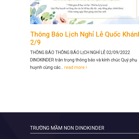
c Khánh
CHUYÊN ĐỀ THIẾT KẾ MÔI TRƯỜN
CHĂM SÓC, GIÁO DỤC TRẺ
/2022
Vừa qua, Dino được vinh dự chào đón Sở Giáo dục Thàn
 Quý phụ
phố, Cụm trưởng Ban Chất lượng Giáo...
read more
TRƯỜNG MẦM NON DINOKINDER