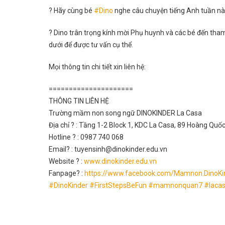
?
Hãy cùng bé
#
Dino
nghe câu chuyện tiếng Anh tuần nà
?
Dino trân trọng kính mời Phụ huynh và các bé đến th
dưới để được tư vấn cụ thể.
Mọi thông tin chi tiết xin liên hệ:
=====================
THÔNG TIN LIÊN HỆ
Trường mầm non song ngữ DINOKINDER La Casa
Địa chỉ
?
: Tầng 1-2 Block 1, KDC La Casa, 89 Hoàng Quố
Hotline
?
: 0987 740 068
Email
?
: tuyensinh@dinokinder.edu.vn
Website
?
:
www.dinokinder.edu.vn
Fanpage
?
:
https://www.facebook.com/Mamnon.DinoKi
#
DinoKinder
#
FirstStepsBeFun
#
mamnonquan7
#
laca