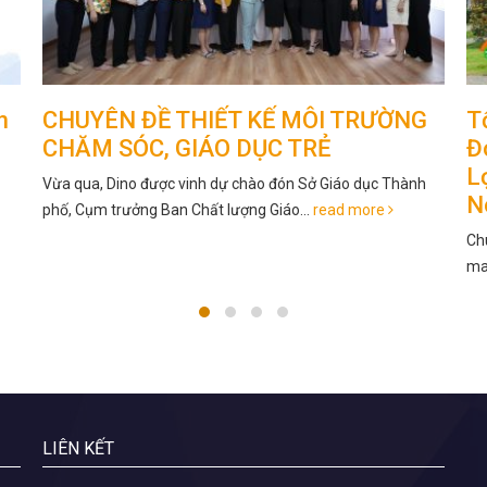
G
Tổ Chức Dã Ngoại Cho Trẻ Mầm Non
K
Đóng Vai Trò Như Thế Nào? Những
? C
Lợi ích Kì Diệu Dành Cho Trẻ Mầm
Bé
h
Non
Chuyến đi dã ngoại tưởng chừng chỉ có vui chơi nhưng
mang lại cho trẻ những trải nghiệm tuyệt...
read more
LIÊN KẾT