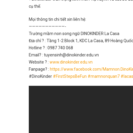
cụ thể.
Mọi thông tin chi tiết xin liên hệ:
———————————-
Trường mầm non song ngữ DINOKINDER La Casa
Địa chỉ
?
: Tầng 1-2 Block 1, KDC La Casa, 89 Hoàng Quố
Hotline
?
: 0987 740 068
Email
?
: tuyensinh@dinokinder.edu.vn
Website
?
:
www.dinokinder.edu.vn
Fanpage
?
:
https://www.facebook.com/Mamnon.DinoKi
#DinoKinder
#
FirstStepsBeFun
#
mamnonquan7
#
laca