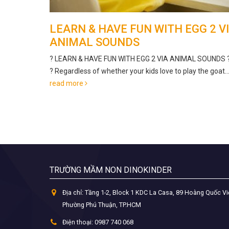
G 2 VIA
CON SẼ LÀM GÌ KHI GIẬN DỮ THAY
VÌ ĐÁNH NGƯỜI KHÁC?
 SOUNDS ?
Mẹ cần phải dạy trẻ phân biệt giữa cảm xúc và hành vi. 
he goat...
giận là cảm xúc bình thường...
read more
TRƯỜNG MẦM NON DINOKINDER
Địa chỉ:
Tầng 1-2, Block 1 KDC La Casa, 89 Hoàng Quốc Vi
Phường Phú Thuận, TP.HCM