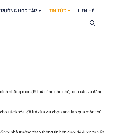
TRƯỜNG HỌC TẬP
TIN TỨC
LIÊN HỆ
 mình những món đồ thủ công nho nhỏ, xinh xắn và đáng
ho sức khỏe, để trẻ vừa vui chơi sáng tạo qua môn thủ
nối với nhà trường theo thông tin bên dưới để được tư vấn