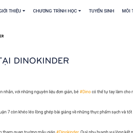
GIỚI THIỆU
CHƯƠNG TRÌNH HỌC
TUYỂN SINH
MÔI 
ER
TẠI DINOKINDER
iên nhẫn, với những nguyên liệu đơn giản, bé
#
Dino
có thể tự tay làm cho
n 7 còn khéo léo lồng ghép bài giảng về những thực phẩm sạch và tốt c
đến tham quan trường mẫu giáo
#
Dinokinder
. Quý phụ huynh vui lòng kết 