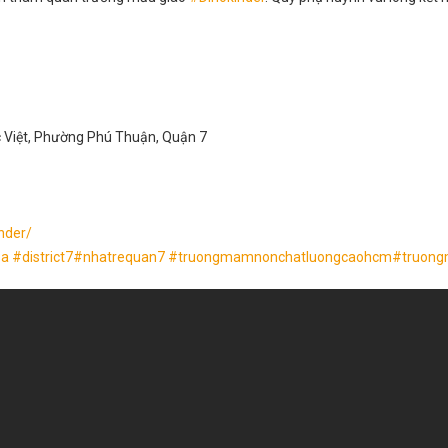
c Việt, Phường Phú Thuận, Quận 7
nder/
sa
#
district7
#
nhatrequan7
#
truongmamnonchatluongcaohcm
#
truong