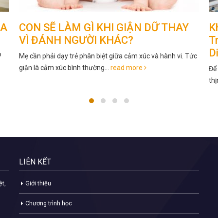
Khám Phá Top 15 Kỹ Năng Sống Cho
V
Trẻ Mầm Non 5 Tuổi Hiệu Quả, Toàn
D
Diện
Tức
01.
ng
Để đảm bảo con em mình sẽ đón nhận được những cơ hội
thịnh vượng, các bậc phụ huynh...
read more
LIÊN KẾT
ệt,
Giới thiệu
Chương trình học