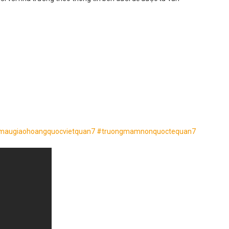
maugiaohoangquocvietquan7
#
truongmamnonquoctequan7