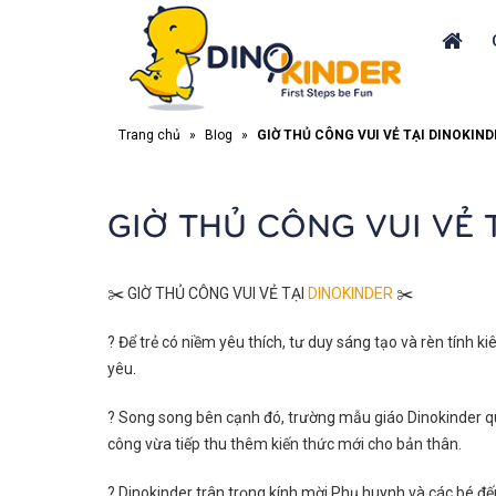
Trang chủ
»
Blog
»
GIỜ THỦ CÔNG VUI VẺ TẠI DINOKIND
GIỜ THỦ CÔNG VUI VẺ 
✂️
GIỜ THỦ CÔNG VUI VẺ TẠI
DINOKINDER
✂️
?
Để trẻ có niềm yêu thích, tư duy sáng tạo và rèn tính k
yêu.
?
Song song bên cạnh đó, trường mẫu giáo Dinokinder quậ
công vừa tiếp thu thêm kiến thức mới cho bản thân.
?
Dinokinder trân trọng kính mời Phụ huynh và các bé 