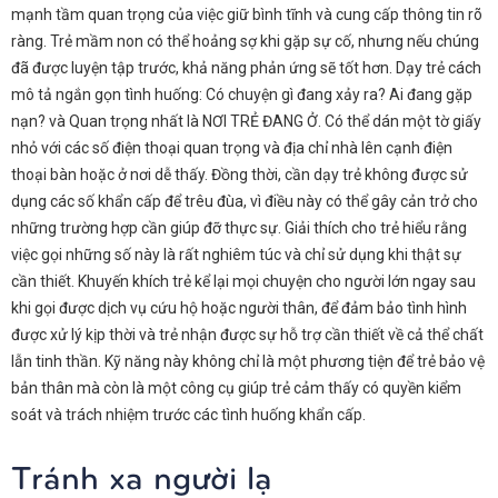
mạnh tầm quan trọng của việc giữ bình tĩnh và cung cấp thông tin rõ
ràng. Trẻ mầm non có thể hoảng sợ khi gặp sự cố, nhưng nếu chúng
đã được luyện tập trước, khả năng phản ứng sẽ tốt hơn. Dạy trẻ cách
mô tả ngắn gọn tình huống: Có chuyện gì đang xảy ra? Ai đang gặp
nạn? và Quan trọng nhất là NƠI TRẺ ĐANG Ở. Có thể dán một tờ giấy
nhỏ với các số điện thoại quan trọng và địa chỉ nhà lên cạnh điện
thoại bàn hoặc ở nơi dễ thấy. Đồng thời, cần dạy trẻ không được sử
dụng các số khẩn cấp để trêu đùa, vì điều này có thể gây cản trở cho
những trường hợp cần giúp đỡ thực sự. Giải thích cho trẻ hiểu rằng
việc gọi những số này là rất nghiêm túc và chỉ sử dụng khi thật sự
cần thiết. Khuyến khích trẻ kể lại mọi chuyện cho người lớn ngay sau
khi gọi được dịch vụ cứu hộ hoặc người thân, để đảm bảo tình hình
được xử lý kịp thời và trẻ nhận được sự hỗ trợ cần thiết về cả thể chất
lẫn tinh thần. Kỹ năng này không chỉ là một phương tiện để trẻ bảo vệ
bản thân mà còn là một công cụ giúp trẻ cảm thấy có quyền kiểm
soát và trách nhiệm trước các tình huống khẩn cấp.
Tránh xa người lạ