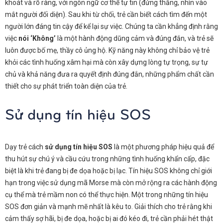
khoát và rõ ràng, với ngôn ngữ cơ thể tự tin (đứng thẳng, nhìn vào
mắt người đối diện). Sau khi từ chối, trẻ cần biết cách tìm đến một
người lớn đáng tin cậy để kể lại sự việc. Chúng ta cần khẳng định rằng
việc
nói ‘Không’
là một hành động dũng cảm và đúng đắn, và trẻ sẽ
luôn được bố mẹ, thầy cô ủng hộ. Kỹ năng này không chỉ bảo vệ trẻ
khỏi các tình huống xâm hại mà còn xây dựng lòng tự trọng, sự tự
chủ và khả năng đưa ra quyết định đúng đắn, những phẩm chất cần
thiết cho sự phát triển toàn diện của trẻ.
Sử dụng tín hiệu SOS
Dạy trẻ cách
sử dụng tín hiệu SOS
là một phương pháp hiệu quả để
thu hút sự chú ý và cầu cứu trong những tình huống khẩn cấp, đặc
biệt là khi trẻ đang bị đe dọa hoặc bị lạc. Tín hiệu SOS không chỉ giới
hạn trong việc sử dụng mã Morse mà còn mở rộng ra các hành động
cụ thể mà trẻ mầm non có thể thực hiện. Một trong những tín hiệu
SOS đơn giản và mạnh mẽ nhất là kêu to. Giải thích cho trẻ rằng khi
cảm thấy sợ hãi, bị đe dọa, hoặc bị ai đó kéo đi, trẻ cần phải hét thật