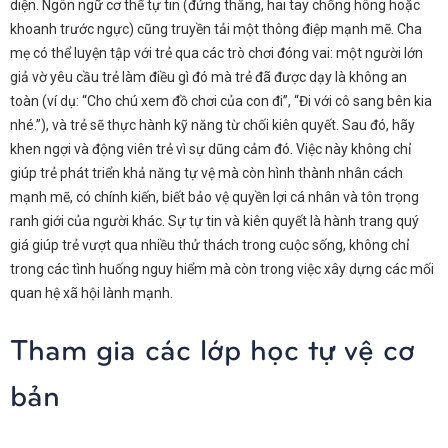
diện. Ngôn ngữ cơ thể tự tin (đứng thẳng, hai tay chống hông hoặc
khoanh trước ngực) cũng truyền tải một thông điệp mạnh mẽ. Cha
mẹ có thể luyện tập với trẻ qua các trò chơi đóng vai: một người lớn
giả vờ yêu cầu trẻ làm điều gì đó mà trẻ đã được dạy là không an
toàn (ví dụ: “Cho chú xem đồ chơi của con đi”, “Đi với cô sang bên kia
nhé.”), và trẻ sẽ thực hành kỹ năng từ chối kiên quyết. Sau đó, hãy
khen ngợi và động viên trẻ vì sự dũng cảm đó. Việc này không chỉ
giúp trẻ phát triển khả năng tự vệ mà còn hình thành nhân cách
mạnh mẽ, có chính kiến, biết bảo vệ quyền lợi cá nhân và tôn trọng
ranh giới của người khác. Sự tự tin và kiên quyết là hành trang quý
giá giúp trẻ vượt qua nhiều thử thách trong cuộc sống, không chỉ
trong các tình huống nguy hiểm mà còn trong việc xây dựng các mối
quan hệ xã hội lành mạnh.
Tham gia các lớp học tự vệ cơ
bản