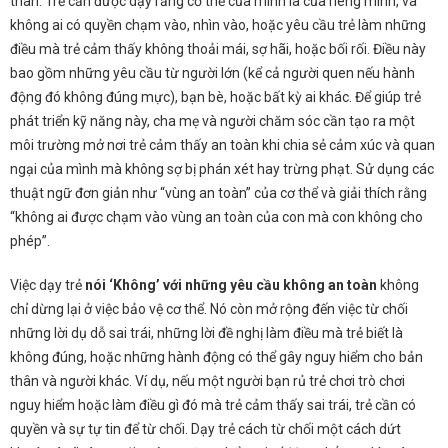
thân. Trẻ cần được dạy rằng cơ thể của mình là của riêng mình, và
không ai có quyền chạm vào, nhìn vào, hoặc yêu cầu trẻ làm những
điều mà trẻ cảm thấy không thoải mái, sợ hãi, hoặc bối rối. Điều này
bao gồm những yêu cầu từ người lớn (kể cả người quen nếu hành
động đó không đúng mực), bạn bè, hoặc bất kỳ ai khác. Để giúp trẻ
phát triển kỹ năng này, cha mẹ và người chăm sóc cần tạo ra một
môi trường mở nơi trẻ cảm thấy an toàn khi chia sẻ cảm xúc và quan
ngại của mình mà không sợ bị phán xét hay trừng phạt. Sử dụng các
thuật ngữ đơn giản như “vùng an toàn” của cơ thể và giải thích rằng
“không ai được chạm vào vùng an toàn của con mà con không cho
phép”.
Việc dạy trẻ
nói ‘Không’ với những yêu cầu không an toàn
không
chỉ dừng lại ở việc bảo vệ cơ thể. Nó còn mở rộng đến việc từ chối
những lời dụ dỗ sai trái, những lời đề nghị làm điều mà trẻ biết là
không đúng, hoặc những hành động có thể gây nguy hiểm cho bản
thân và người khác. Ví dụ, nếu một người bạn rủ trẻ chơi trò chơi
nguy hiểm hoặc làm điều gì đó mà trẻ cảm thấy sai trái, trẻ cần có
quyền và sự tự tin để từ chối. Dạy trẻ cách từ chối một cách dứt