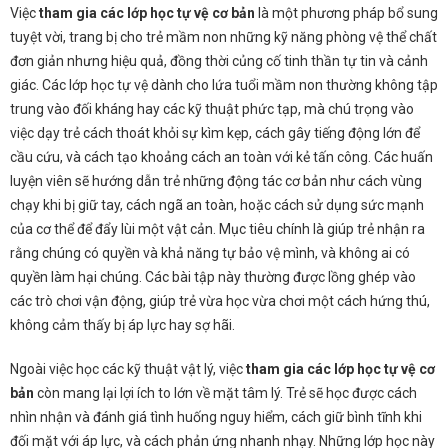
Việc
tham gia các lớp học tự vệ cơ bản
là một phương pháp bổ sung
tuyệt vời, trang bị cho trẻ mầm non những kỹ năng phòng vệ thể chất
đơn giản nhưng hiệu quả, đồng thời củng cố tinh thần tự tin và cảnh
giác. Các lớp học tự vệ dành cho lứa tuổi mầm non thường không tập
trung vào đối kháng hay các kỹ thuật phức tạp, mà chú trọng vào
việc dạy trẻ cách thoát khỏi sự kìm kẹp, cách gây tiếng động lớn để
cầu cứu, và cách tạo khoảng cách an toàn với kẻ tấn công. Các huấn
luyện viên sẽ hướng dẫn trẻ những động tác cơ bản như cách vùng
chạy khi bị giữ tay, cách ngã an toàn, hoặc cách sử dụng sức mạnh
của cơ thể để đẩy lùi một vật cản. Mục tiêu chính là giúp trẻ nhận ra
rằng chúng có quyền và khả năng tự bảo vệ mình, và không ai có
quyền làm hại chúng. Các bài tập này thường được lồng ghép vào
các trò chơi vận động, giúp trẻ vừa học vừa chơi một cách hứng thú,
không cảm thấy bị áp lực hay sợ hãi.
Ngoài việc học các kỹ thuật vật lý, việc
tham gia các lớp học tự vệ cơ
bản
còn mang lại lợi ích to lớn về mặt tâm lý. Trẻ sẽ học được cách
nhìn nhận và đánh giá tình huống nguy hiểm, cách giữ bình tĩnh khi
đối mặt với áp lực, và cách phản ứng nhanh nhạy. Những lớp học này