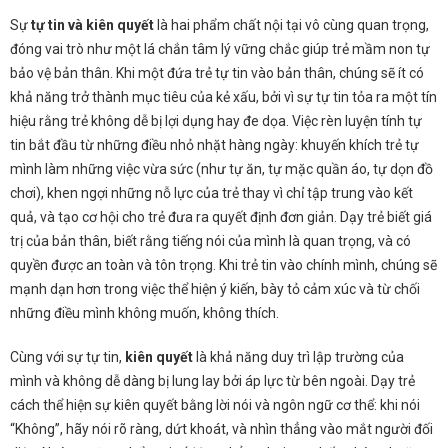
Sự
tự tin và kiên quyết
là hai phẩm chất nội tại vô cùng quan trọng,
đóng vai trò như một lá chắn tâm lý vững chắc giúp trẻ mầm non tự
bảo vệ bản thân. Khi một đứa trẻ tự tin vào bản thân, chúng sẽ ít có
khả năng trở thành mục tiêu của kẻ xấu, bởi vì sự tự tin tỏa ra một tín
hiệu rằng trẻ không dễ bị lợi dụng hay đe dọa. Việc rèn luyện tính tự
tin bắt đầu từ những điều nhỏ nhặt hàng ngày: khuyến khích trẻ tự
mình làm những việc vừa sức (như tự ăn, tự mặc quần áo, tự dọn đồ
chơi), khen ngợi những nỗ lực của trẻ thay vì chỉ tập trung vào kết
quả, và tạo cơ hội cho trẻ đưa ra quyết định đơn giản. Dạy trẻ biết giá
trị của bản thân, biết rằng tiếng nói của mình là quan trọng, và có
quyền được an toàn và tôn trọng. Khi trẻ tin vào chính mình, chúng sẽ
mạnh dạn hơn trong việc thể hiện ý kiến, bày tỏ cảm xúc và từ chối
những điều mình không muốn, không thích.
Cùng với sự tự tin,
kiên quyết
là khả năng duy trì lập trường của
mình và không dễ dàng bị lung lay bởi áp lực từ bên ngoài. Dạy trẻ
cách thể hiện sự kiên quyết bằng lời nói và ngôn ngữ cơ thể: khi nói
“Không”, hãy nói rõ ràng, dứt khoát, và nhìn thẳng vào mắt người đối