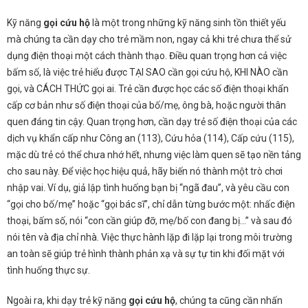
Kỹ năng
gọi cứu hộ
là một trong những kỹ năng sinh tồn thiết yếu
mà chúng ta cần dạy cho trẻ mầm non, ngay cả khi trẻ chưa thể sử
dụng điện thoại một cách thành thạo. Điều quan trọng hơn cả việc
bấm số, là việc trẻ hiểu được TẠI SAO cần gọi cứu hộ, KHI NÀO cần
gọi, và CÁCH THỨC gọi ai. Trẻ cần được học các số điện thoại khẩn
cấp cơ bản như số điện thoại của bố/mẹ, ông bà, hoặc người thân
quen đáng tin cậy. Quan trọng hơn, cần dạy trẻ số điện thoại của các
dịch vụ khẩn cấp như Công an (113), Cứu hỏa (114), Cấp cứu (115),
mặc dù trẻ có thể chưa nhớ hết, nhưng việc làm quen sẽ tạo nền tảng
cho sau này. Để việc học hiệu quả, hãy biến nó thành một trò chơi
nhập vai. Ví dụ, giả lập tình huống bạn bị “ngã đau”, và yêu cầu con
“gọi cho bố/mẹ” hoặc “gọi bác sĩ”, chỉ dẫn từng bước một: nhấc điện
thoại, bấm số, nói “con cần giúp đỡ, mẹ/bố con đang bị…” và sau đó
nói tên và địa chỉ nhà. Việc thực hành lặp đi lặp lại trong môi trường
an toàn sẽ giúp trẻ hình thành phản xạ và sự tự tin khi đối mặt với
tình huống thực sự.
Ngoài ra, khi dạy trẻ kỹ năng
gọi cứu hộ
, chúng ta cũng cần nhấn