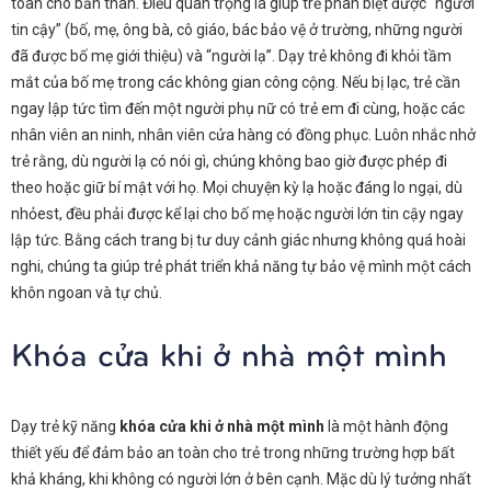
toàn cho bản thân. Điều quan trọng là giúp trẻ phân biệt được “người
tin cậy” (bố, mẹ, ông bà, cô giáo, bác bảo vệ ở trường, những người
đã được bố mẹ giới thiệu) và “người lạ”. Dạy trẻ không đi khỏi tầm
mắt của bố mẹ trong các không gian công cộng. Nếu bị lạc, trẻ cần
ngay lập tức tìm đến một người phụ nữ có trẻ em đi cùng, hoặc các
nhân viên an ninh, nhân viên cửa hàng có đồng phục. Luôn nhắc nhở
trẻ rằng, dù người lạ có nói gì, chúng không bao giờ được phép đi
theo hoặc giữ bí mật với họ. Mọi chuyện kỳ lạ hoặc đáng lo ngại, dù
nhỏest, đều phải được kể lại cho bố mẹ hoặc người lớn tin cậy ngay
lập tức. Bằng cách trang bị tư duy cảnh giác nhưng không quá hoài
nghi, chúng ta giúp trẻ phát triển khả năng tự bảo vệ mình một cách
khôn ngoan và tự chủ.
Khóa cửa khi ở nhà một mình
Dạy trẻ kỹ năng
khóa cửa khi ở nhà một mình
là một hành động
thiết yếu để đảm bảo an toàn cho trẻ trong những trường hợp bất
khả kháng, khi không có người lớn ở bên cạnh. Mặc dù lý tưởng nhất