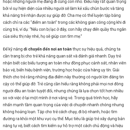
hoặc những người mẹ đang đi cùng con nhỏ. Điều này rất quan trọng
bởi vì sự hiện diện của nhiều người sẽ làm kẻ xấu chùn bước và tăng
khả năng trẻ nhận được sự giúp đỡ. Cha mẹ có thể luyện tập bằng
cách chỉ ra các “điểm an toàn” trong các không gian công cộng khi đi
cùng trẻ, ví dụ: “Nếu con bị lạc ở đây, con hãy chạy đến quầy thu ngân
của siêu thị này nhé, họ sẽ giúp con tìm mẹ.”
Để kỹ năng
di chuyển đến nơi an toàn
thực sự hiệu quả, chúng ta
cần trang bị cho trẻ khả năng quan sát và đánh giá nhanh. Dạy trẻ
nhận biết các biểu tượng an toàn như đồng phục cảnh sát, nhân viên
bảo vệ, biển hiệu bệnh viện, trường học hoặc cửa hàng uy tín. Giải
thích cho trẻ rằng những địa điểm này thường có người lớn đáng tin
cậy có thể giúp đỡ. Trẻ cũng cần hiểu rằng không phải mọi nơi đông
người đều an toàn tuyệt đối, nhưng chúng là lựa chọn tốt hơn nhiều
so với việc ở lại một mình ở nơi vắng vẻ. Trong quá trình học, hãy
nhấn mạnh tầm quan trọng của việc di chuyển nhanh chóng nhưng
không hoảng loạn. Tập cho trẻ cách chạy, đi bộ nhanh, hoặc tìm
đường ra khỏi một khu vực cụ thể. Mục tiêu là giúp trẻ xây dựng bản
năng tự vệ, biết cách tìm kiếm sự hỗ trợ một cách chủ động và hiệu