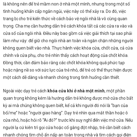
là không nên để trẻ mầm non ở nhà một mình, nhưng trong một số
tình huống khẩn cấp ngắn ngủi, việc này có thể xảy ra. Do đó, việc
trang bị cho trẻ kiến thức về cách bảo vệ ngôi nhà là vô cùng quan
trọng. Cha mẹ cần hướng dẫn trẻ cách khóa tất cả các cửa ra vào và
cửa sổ của ngôi nhà. Điều này bao gồm cả việc giải thích tại sao phải
làm như vậy: để giữ cho ngôi nhà an toàn và ngăn chặn những người
không quen biết vào nhà. Thực hành việc khóa cửa, chốt cửa, cả cửa
chính và cửa phụ, cho trẻ nhìn thấy cách hoạt động của chốt khóa.
Đồng thời, cần đảm bảo rằng các chốt khóa không quá phức tạp
hoặc nặng nề so với sức lực của trẻ nhỏ, để trẻ có thể thực hiện được
một cách dễ dàng và nhanh chóng trong tình huống cần thiết.
Ngoài việc dạy trẻ cách
khóa cửa khi ở nhà một mình
, một phần
quan trọng không kém là hướng dẫn trẻ không được mở cửa cho bất
kỳ ai mà chúng không quen biết, kể cả khi người đó nói là “bạn của
bố/mẹ” hoặc “người giao hàng”. Dạy trẻ nhìn qua mắt thần hoặc ô
cửa nhỏ, hoặc hỏi rõ “Ai đó?” trước khi suy nghĩ đến việc mở cửa. Nếu
người lạ cứ kiên trì gọi cửa hoặc cố gắng đột nhập, trẻ cần biết cách
nhanh chóng tìm chỗ ẩn nấp an toàn trong nhà và tìm cách gọi điện