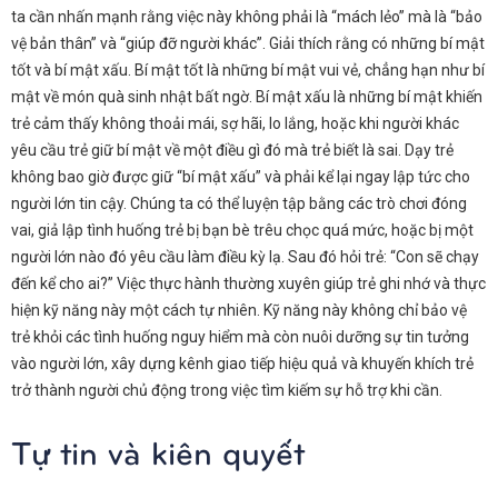
ta cần nhấn mạnh rằng việc này không phải là “mách lẻo” mà là “bảo
vệ bản thân” và “giúp đỡ người khác”. Giải thích rằng có những bí mật
tốt và bí mật xấu. Bí mật tốt là những bí mật vui vẻ, chẳng hạn như bí
mật về món quà sinh nhật bất ngờ. Bí mật xấu là những bí mật khiến
trẻ cảm thấy không thoải mái, sợ hãi, lo lắng, hoặc khi người khác
yêu cầu trẻ giữ bí mật về một điều gì đó mà trẻ biết là sai. Dạy trẻ
không bao giờ được giữ “bí mật xấu” và phải kể lại ngay lập tức cho
người lớn tin cậy. Chúng ta có thể luyện tập bằng các trò chơi đóng
vai, giả lập tình huống trẻ bị bạn bè trêu chọc quá mức, hoặc bị một
người lớn nào đó yêu cầu làm điều kỳ lạ. Sau đó hỏi trẻ: “Con sẽ chạy
đến kể cho ai?” Việc thực hành thường xuyên giúp trẻ ghi nhớ và thực
hiện kỹ năng này một cách tự nhiên. Kỹ năng này không chỉ bảo vệ
trẻ khỏi các tình huống nguy hiểm mà còn nuôi dưỡng sự tin tưởng
vào người lớn, xây dựng kênh giao tiếp hiệu quả và khuyến khích trẻ
trở thành người chủ động trong việc tìm kiếm sự hỗ trợ khi cần.
Tự tin và kiên quyết