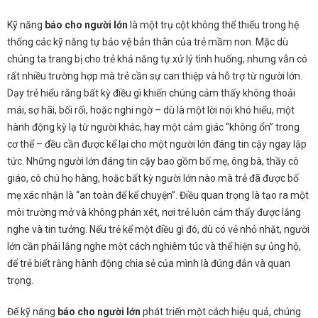
Kỹ năng
báo cho người lớn
là một trụ cột không thể thiếu trong hệ
thống các kỹ năng tự bảo vệ bản thân của trẻ mầm non. Mặc dù
chúng ta trang bị cho trẻ khả năng tự xử lý tình huống, nhưng vẫn có
rất nhiều trường hợp mà trẻ cần sự can thiệp và hỗ trợ từ người lớn.
Dạy trẻ hiểu rằng bất kỳ điều gì khiến chúng cảm thấy không thoải
mái, sợ hãi, bối rối, hoặc nghi ngờ – dù là một lời nói khó hiểu, một
hành động kỳ lạ từ người khác, hay một cảm giác “không ổn” trong
cơ thể – đều cần được kể lại cho một người lớn đáng tin cậy ngay lập
tức. Những người lớn đáng tin cậy bao gồm bố mẹ, ông bà, thầy cô
giáo, cô chú họ hàng, hoặc bất kỳ người lớn nào mà trẻ đã được bố
mẹ xác nhận là “an toàn để kể chuyện”. Điều quan trọng là tạo ra một
môi trường mở và không phán xét, nơi trẻ luôn cảm thấy được lắng
nghe và tin tưởng. Nếu trẻ kể một điều gì đó, dù có vẻ nhỏ nhặt, người
lớn cần phải lắng nghe một cách nghiêm túc và thể hiện sự ủng hộ,
để trẻ biết rằng hành động chia sẻ của mình là đúng đắn và quan
trọng.
Để kỹ năng
báo cho người lớn
phát triển một cách hiệu quả, chúng