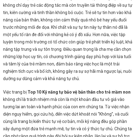
không chỉ dạy trẻ các động tác mà còn truyền tải thông điệp về sự tự
tin, kiên cường và tinh thần không bỏ cuộc. Trẻ sẽ tự tin hơn vào khả
năng của bản thân, không còn cảm thấy quá nhỏ bé hay yếu đuối
trước những mối đe dọa. Khí chất và sự tự tin này tự thân nó đã là
một yếu tố răn đe đối với những kẻ có ý đồ xấu. Hơn nữa, việc tập
luyện trong môi trường có tổ chức còn giúp trẻ phát triển kỷ luật, khả
năng tập trung và sự tôn trọng. Điều quan trọng là cha mẹ cần chọn
những lớp học uy tín, có chương trình giảng dạy phù hợp với lứa tuổi
và tâm lý của trẻ mầm non, đảm bảo rằng việc học là một trải
nghiệm tích cực và bổ ích, không gây ra sự sợ hãi mà ngược lại, nuôi
dưỡng sự dũng cảm và khả năng tự chủ.
Việc trang bị
Top 10 Kỹ năng tự bảo vệ bản thân cho trẻ mầm non
không chỉ là trách nhiệm mà còn là một khoản đầu tư vô giá vào
tương lai an toàn và hạnh phúc của con em chúng ta. Từ việc nhận
diện nguy hiểm, gọi cứu hộ, đến việc dứt khoát nói “Không”, và cuối
cùng là trang bị kiến thức tự vệ cơ bản, mỗi kỹ năng đều góp phần
xây dựng một đứa trẻ mạnh mẽ, tự tin và có ý thức tự chủ. Chúng ta
cần nhớ rằng quá trình này đòi hỏi sự kiên nhẫn, lặp lại và sự hỗ trợ