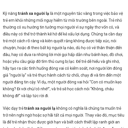
Kỹ năng
tránh xa người lạ
là một nguyên tắc vàng trong việc bảo vệ
trẻ em khỏi những mối nguy hiểm từ môi trường bên ngoài. Trẻ nhỏ
thường có xu hướng tin tưởng mọi người vì sự ngây thơ vốn có, và
điều này có thể trở thành kẽ hở để kẻ xấu lợi dụng. Chúng ta cần dạy
trẻ một cách rõ ràng và kiên quyết rằng không được tiếp xúc, nói
chuyện, hoặc đi theo bất kỳ người lạ nào, dù họ có vẻ thân thiện đến
đâu, hay có đưa ra những lời mời gọi hấp dẫn như bánh kẹo, đồ chơi,
hoặc yêu cầu giúp đỡ tìm thú cưng bị lạc. Để trẻ dễ hiểu và ghi nhớ,
hãy tạo ra các tình huống đóng vai có kiểm soát, nơi người lớn đóng
giả “người lạ” và trẻ thực hành cách từ chối, chạy đi và tìm đến một
người đáng tin cậy. Ví dụ, một người đóng vai hỏi “Con có muốn kẹo
không? Đi với chú/cô nhé!”, và trẻ sẽ học cách nói “Không, cháu
không đi!” và lập tức rời đi.
Việc dạy trẻ
tránh xa người lạ
không có nghĩa là chúng ta muốn trẻ
trở nên nghi ngờ hoặc sợ hãi tất cả mọi người. Thay vào đó, mục tiêu
là để trẻ nhận thức được giới hạn và biết cách thiết lập ranh giới an