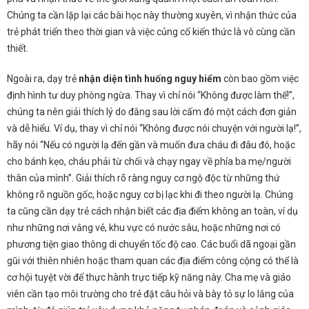
Chúng ta cần lặp lại các bài học này thường xuyên, vì nhận thức của
trẻ phát triển theo thời gian và việc củng cố kiến thức là vô cùng cần
thiết.
Ngoài ra, dạy trẻ
nhận diện tình huống nguy hiểm
còn bao gồm việc
định hình tư duy phòng ngừa. Thay vì chỉ nói “Không được làm thế!”,
chúng ta nên giải thích lý do đằng sau lời cấm đó một cách đơn giản
và dễ hiểu. Ví dụ, thay vì chỉ nói “Không được nói chuyện với người lạ!”,
hãy nói “Nếu có người lạ đến gần và muốn đưa cháu đi đâu đó, hoặc
cho bánh kẹo, cháu phải từ chối và chạy ngay về phía ba mẹ/người
thân của mình”. Giải thích rõ ràng nguy cơ ngộ độc từ những thứ
không rõ nguồn gốc, hoặc nguy cơ bị lạc khi đi theo người lạ. Chúng
ta cũng cần dạy trẻ cách nhận biết các địa điểm không an toàn, ví dụ
như những nơi vắng vẻ, khu vực có nước sâu, hoặc những nơi có
phương tiện giao thông di chuyển tốc độ cao. Các buổi dã ngoại gần
gũi với thiên nhiên hoặc tham quan các địa điểm công cộng có thể là
cơ hội tuyệt vời để thực hành trực tiếp kỹ năng này. Cha mẹ và giáo
viên cần tạo môi trường cho trẻ đặt câu hỏi và bày tỏ sự lo lắng của