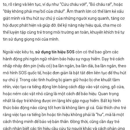
to, rõ ràng và liên tục, ví dụ như “Cứu cháu với!”, “Bỏ cháu ra!”, hoặc
“Đây không phải mẹ/bố của cháu!”. Âm thanh lớn có thể làm kẻ xấu
giật mình và thu hút sự chú ý của những người xung quanh, tăng cơ
hội được phát hiện và giúp đỡ. Để kỹ năng này hiệu quả, cha mẹ có
thể luyện tập cùng trẻ trong môi trường an toàn, khuyến khích trẻ tự
tin sử dụng giọng nói của mình.
Ngoài việc kêu to,
sử dụng tín hiệu SOS
còn có thể bao gồm các
hành động phi ngôn ngữ nhằm báo hiệu sự nguy hiểm. Dạy trẻ cách
nhấp nháy đèn pin (nếu có) ba lần ngắn, ba lần dài, ba lần ngắn, theo
mô hình SOS quốc tế, hoặc đơn giản là bật tắt đèn liên tục để thu hút
sự chú ý. Trong các tình huống bị giam giữ hoặc bị che khuất tầm
nhìn, việc tạo ra tiếng động lớn bằng cách đập vào vật cứng, gõ cửa,
hoặc ném các vật nhỏ cũng là một cách để báo hiệu. Quan trọng
nhất là dạy trẻ không được im lặng khi gặp nguy hiểm. Bất kỳ hình
thức báo động nào cũng tốt hơn là không làm gì cả. Giải thích cho trẻ
rằng việc tạo ra tiếng ồn hoặc tín hiệu không phải là “hư”, mà là một
cách thông minh để bảo vệ bản thân. Đồng thời, cũng cần dạy trẻ
cách nhận biết các tín hiệu cầu cứu từ người khác và cách phản ứng