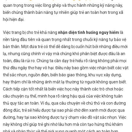
quan trọng trong việc lồng ghép và thực hành những kỹ năng này,
biến chúng thành bản năng tự nhiên giúp trẻ an toàn hơn trong xã
hội hiện đại.
Việc trang bị cho trẻ khả năng
nhận diện tình huống nguy hiểm
là
nền tảng đầu tiên và quan trọng nhất trong chuỗi kỹ năng tự bảo vệ
bản thân. Một đứa trẻ có thể dễ dàng bị cuốn hút bởi những điều mới
lạ, nhưng cũng chính vì vậy mà chúng khó phân biệt được đâu là an
toàn, đâu là rủi ro. Chúng ta cần dạy trẻ hiểu rõ rằng không phải mọi
thứ đều ngây thơ hay vô hại. Điều này bao gồm việc nhận biết các vật
thể sắc nhọn, nguồn điện, biển báo giao thông, khu vực xây dựng,
hay thậm chí là những ánh mắt lạ thường từ người không quen biết.
Cách tiếp cận tốt nhất là biến việc học này thành các trò chơi hoặc
câu chuyện cụ thể, minh họa rõ ràng hậu quả của việc không tuân
thủ quy tắc an toàn. Ví dụ, qua câu chuyện về chú thỏ và con đường
đông đúc, trẻ sẽ hiểu được tại sao phải chờ đèn xanh mới được qua
đường, hay tại sao không được tự ý chạm vào đồ vật sắc nhọn. Việc
này không chỉ giúp trẻ ghi nhớ lâu hơn mà còn tạo hứng thú khám
phá và nhận thức về thế giới xung quanh một cách an toàn hơn.