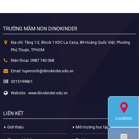
TRƯỜNG MẦM NON DINOKINDER
Địa chỉ:
Tầng 1-2, Block 1 KDC La Casa, 89 Hoàng Quốc Việt, Phường
Phú Thuận, TP.HCM
Điện thoại:
0987 740 068
Email:
tuyensinh@dinokinder.edu.vn
0315199861
Website : www.dinokinder.edu.vn
LIÊN KẾT
Location
Giới thiệu
Môi trường học tập